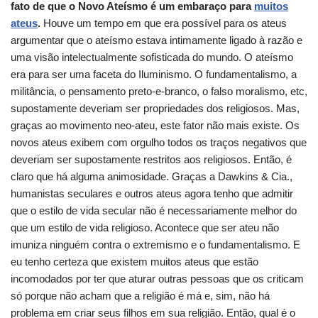
fato de que o Novo Ateísmo é um embaraço para
muitos
ateus
.
Houve um tempo em que era possível para os ateus
argumentar que o ateísmo estava intimamente ligado à razão e
uma visão intelectualmente sofisticada do mundo.
O ateísmo
era para ser uma faceta do Iluminismo.
O fundamentalismo, a
militância, o pensamento preto-e-branco, o falso moralismo, etc,
supostamente deveriam ser propriedades dos religiosos.
Mas,
graças ao movimento neo-ateu, este fator não mais existe.
Os
novos ateus exibem com orgulho todos os traços negativos que
deveriam ser supostamente restritos aos religiosos.
Então, é
claro que há alguma animosidade.
Graças a Dawkins & Cia.,
humanistas seculares e outros ateus agora tenho que admitir
que o estilo de vida secular não é necessariamente melhor do
que um estilo de vida religioso.
Acontece que ser ateu não
imuniza ninguém contra o extremismo e o fundamentalismo.
E
eu tenho certeza que existem muitos ateus que estão
incomodados por ter que aturar outras pessoas que os criticam
só porque não acham que a religião é má e, sim, não há
problema em criar seus filhos em sua religião.
Então, qual é o