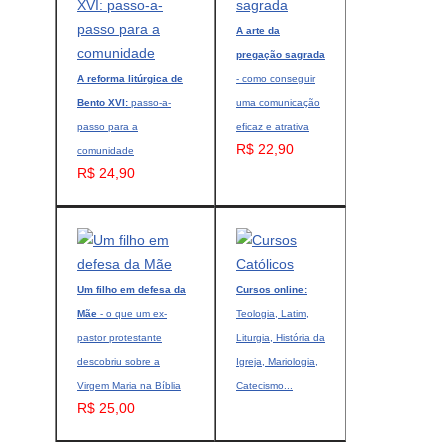
A arte da
pregação sagrada
A reforma litúrgica de
- como conseguir
Bento XVI:
passo-a-
uma comunicação
passo para a
eficaz e atrativa
R$ 22,90
comunidade
R$ 24,90
Um filho em defesa da
Cursos online:
Mãe
- o que um ex-
Teologia, Latim,
pastor protestante
Liturgia, História da
descobriu sobre a
Igreja, Mariologia,
Virgem Maria na Bíblia
Catecismo...
R$ 25,00