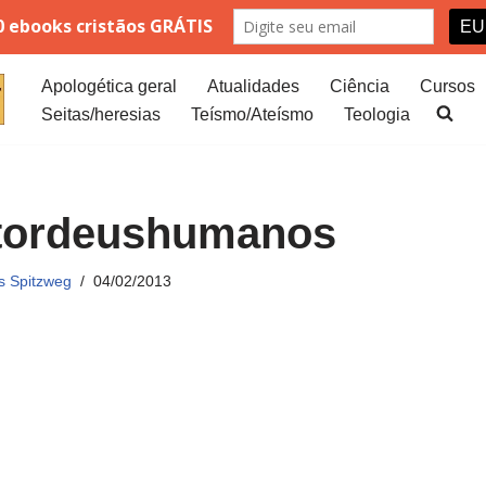
Apologética geral
Atualidades
Ciência
Cursos
Seitas/heresias
Teísmo/Ateísmo
Teologia
ptordeushumanos
s Spitzweg
04/02/2013