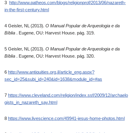
3
http://www.patheos.com/blogs/religionprof/2013/06/nazareth-
in-the-first-century.html
4 Geisler, NL (2013).
O Manual Popular de Arqueologia e da
Bíblia
. Eugene, OU: Harvest House. pág. 319.
5 Geisler, NL (2013).
O Manual Popular de Arqueologia e da
Bíblia
. Eugene, OU: Harvest House. pág. 320.
6
http://www.antiquities.org.il/article_eng.aspx?
sec_id=25&subj_id=240&id=1638&module_id=#as
7
https://www.cleveland.com/religion/index.ssf/2009/12/archaelo
gists_in_nazareth_say.html
8
https://www.livescience.com/49941-jesus-home-photos.html