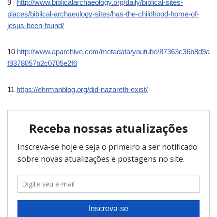
9
http://www.biblicalarchaeology.org/daily/biblical-sites-
places/biblical-archaeology-sites/has-the-childhood-home-of-
jesus-been-found/
10
http://www.aparchive.com/metadata/youtube/87363c36b8d9a
f9378057b2c0705e2f6
11
https://ehrmanblog.org/did-nazareth-exist/