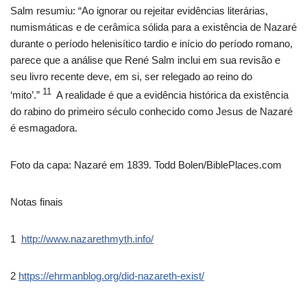
Salm resumiu: “Ao ignorar ou rejeitar evidências literárias,
numismáticas e de cerâmica sólida para a existência de Nazaré
durante o período helenisítico tardio e início do período romano,
parece que a análise que René Salm inclui em sua revisão e
seu livro recente deve, em si, ser relegado ao reino do
11
‘mito’.”
A realidade é que a evidência histórica da existência
do rabino do primeiro século conhecido como Jesus de Nazaré
é esmagadora.
Foto da capa: Nazaré em 1839. Todd Bolen/BiblePlaces.com
Notas finais
1
http://www.nazarethmyth.info/
2
https://ehrmanblog.org/did-nazareth-exist/