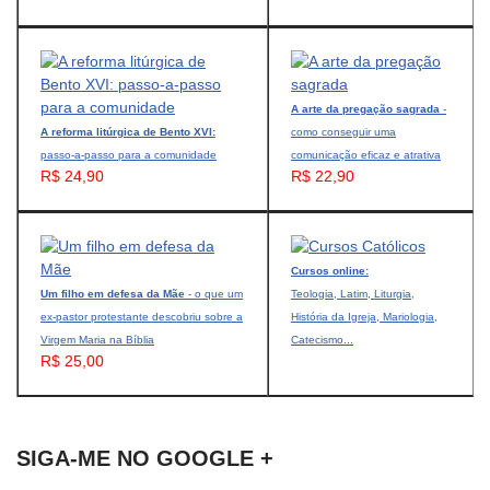
A arte da pregação sagrada
-
A reforma litúrgica de Bento XVI:
como conseguir uma
passo-a-passo para a comunidade
comunicação eficaz e atrativa
R$ 24,90
R$ 22,90
Cursos online:
Um filho em defesa da Mãe
- o que um
Teologia, Latim, Liturgia,
ex-pastor protestante descobriu sobre a
História da Igreja, Mariologia,
Virgem Maria na Bíblia
Catecismo...
R$ 25,00
SIGA-ME NO GOOGLE +