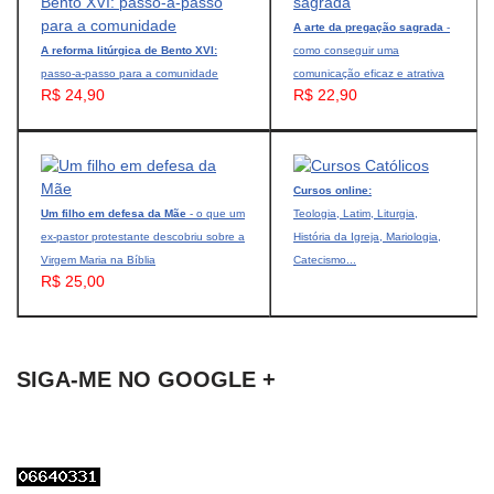
A arte da pregação sagrada
-
A reforma litúrgica de Bento XVI:
como conseguir uma
passo-a-passo para a comunidade
comunicação eficaz e atrativa
R$ 24,90
R$ 22,90
Cursos online:
Um filho em defesa da Mãe
- o que um
Teologia, Latim, Liturgia,
ex-pastor protestante descobriu sobre a
História da Igreja, Mariologia,
Virgem Maria na Bíblia
Catecismo...
R$ 25,00
SIGA-ME NO GOOGLE +