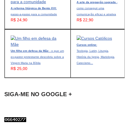
A arte da pregação sagrada
-
A reforma litúrgica de Bento XVI:
como conseguir uma
passo-a-passo para a comunidade
comunicação eficaz e atrativa
R$ 24,90
R$ 22,90
Cursos online:
Um filho em defesa da Mãe
- o que um
Teologia, Latim, Liturgia,
ex-pastor protestante descobriu sobre a
História da Igreja, Mariologia,
Virgem Maria na Bíblia
Catecismo...
R$ 25,00
SIGA-ME NO GOOGLE +