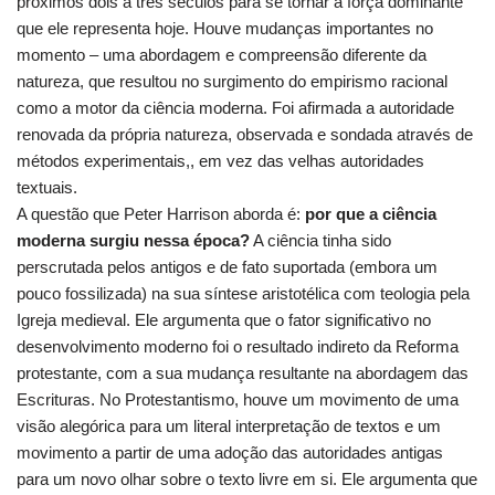
próximos dois a três séculos para se tornar a força dominante
que ele representa hoje. Houve mudanças importantes no
momento – uma abordagem e compreensão diferente da
natureza, que resultou no surgimento do empirismo racional
como a motor da ciência moderna. Foi afirmada a autoridade
renovada da própria natureza, observada e sondada através de
métodos experimentais,, em vez das velhas autoridades
textuais.
A questão que Peter Harrison aborda é:
por que a ciência
moderna surgiu nessa época?
A ciência tinha sido
perscrutada pelos antigos e de fato suportada (embora um
pouco fossilizada) na sua síntese aristotélica com teologia pela
Igreja medieval. Ele argumenta que o fator significativo no
desenvolvimento moderno foi o resultado indireto da Reforma
protestante, com a sua mudança resultante na abordagem das
Escrituras. No Protestantismo, houve um movimento de uma
visão alegórica para um literal interpretação de textos e um
movimento a partir de uma adoção das autoridades antigas
para um novo olhar sobre o texto livre em si. Ele argumenta que