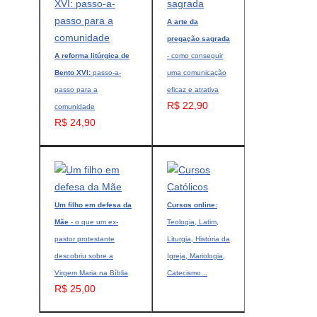
A arte da
pregação sagrada
A reforma litúrgica de
- como conseguir
Bento XVI:
passo-a-
uma comunicação
passo para a
eficaz e atrativa
R$ 22,90
comunidade
R$ 24,90
Um filho em defesa da
Cursos online:
Mãe
- o que um ex-
Teologia, Latim,
pastor protestante
Liturgia, História da
descobriu sobre a
Igreja, Mariologia,
Virgem Maria na Bíblia
Catecismo...
R$ 25,00