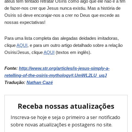
ateus têm tentado retratar Osíris como algo que ele não é a fim
de fazer-nos crer que Jesus nunca existiu. Mas a história de
Osíris só deve encorajar-nos a crer no Deus que excede as
nossas expectativas!
Para uma lista completa das alegadas deidades imitadoras,
clique
AQUI
, e para um outro artigo detalhado sobre a relação
Osíris/Jesus, clique
AQUI
(textos em inglês).
Fonte:
http://www.str.org/articles/is-jesus-simply-a-
retelling-of-the-osiris-mythology#.UmWL2LU_uqJ
Tradução:
Nathan Cazé