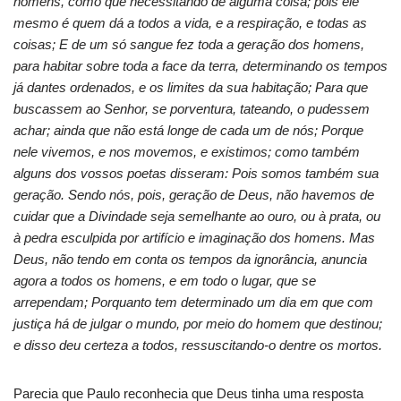
homens, como que necessitando de alguma coisa; pois ele
mesmo é quem dá a todos a vida, e a respiração, e todas as
coisas; E de um só sangue fez toda a geração dos homens,
para habitar sobre toda a face da terra, determinando os tempos
já dantes ordenados, e os limites da sua habitação; Para que
buscassem ao Senhor, se porventura, tateando, o pudessem
achar; ainda que não está longe de cada um de nós; Porque
nele vivemos, e nos movemos, e existimos; como também
alguns dos vossos poetas disseram: Pois somos também sua
geração. Sendo nós, pois, geração de Deus, não havemos de
cuidar que a Divindade seja semelhante ao ouro, ou à prata, ou
à pedra esculpida por artifício e imaginação dos homens. Mas
Deus, não tendo em conta os tempos da ignorância, anuncia
agora a todos os homens, e em todo o lugar, que se
arrependam; Porquanto tem determinado um dia em que com
justiça há de julgar o mundo, por meio do homem que destinou;
e disso deu certeza a todos, ressuscitando-o dentre os mortos.
Parecia que Paulo reconhecia que Deus tinha uma resposta