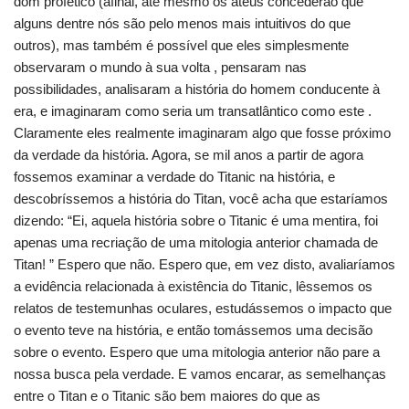
dom profético (afinal, até mesmo os ateus concederão que
alguns dentre nós são pelo menos mais intuitivos do que
outros), mas também é possível que eles simplesmente
observaram o mundo à sua volta , pensaram nas
possibilidades, analisaram a história do homem conducente à
era, e imaginaram como seria um transatlântico como este .
Claramente eles realmente imaginaram algo que fosse próximo
da verdade da história. Agora, se mil anos a partir de agora
fossemos examinar a verdade do Titanic na história, e
descobríssemos a história do Titan, você acha que estaríamos
dizendo: “Ei, aquela história sobre o Titanic é uma mentira, foi
apenas uma recriação de uma mitologia anterior chamada de
Titan! ” Espero que não. Espero que, em vez disto, avaliaríamos
a evidência relacionada à existência do Titanic, lêssemos os
relatos de testemunhas oculares, estudássemos o impacto que
o evento teve na história, e então tomássemos uma decisão
sobre o evento. Espero que uma mitologia anterior não pare a
nossa busca pela verdade. E vamos encarar, as semelhanças
entre o Titan e o Titanic são bem maiores do que as