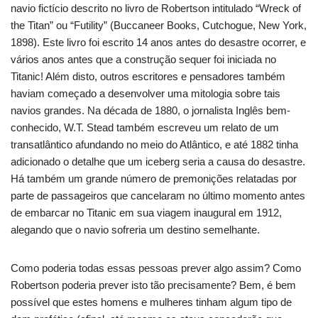
navio fictício descrito no livro de Robertson intitulado “Wreck of
the Titan” ou “Futility” (Buccaneer Books, Cutchogue, New York,
1898). Este livro foi escrito 14 anos antes do desastre ocorrer, e
vários anos antes que a construção sequer foi iniciada no
Titanic! Além disto, outros escritores e pensadores também
haviam começado a desenvolver uma mitologia sobre tais
navios grandes. Na década de 1880, o jornalista Inglês bem-
conhecido, W.T. Stead também escreveu um relato de um
transatlântico afundando no meio do Atlântico, e até 1882 tinha
adicionado o detalhe que um iceberg seria a causa do desastre.
Há também um grande número de premonições relatadas por
parte de passageiros que cancelaram no último momento antes
de embarcar no Titanic em sua viagem inaugural em 1912,
alegando que o navio sofreria um destino semelhante.
Como poderia todas essas pessoas prever algo assim? Como
Robertson poderia prever isto tão precisamente? Bem, é bem
possível que estes homens e mulheres tinham algum tipo de