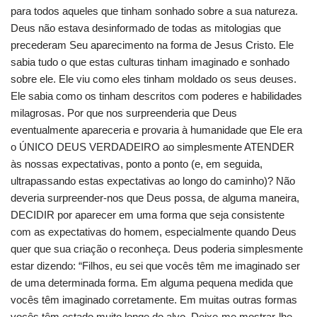
para todos aqueles que tinham sonhado sobre a sua natureza.
Deus não estava desinformado de todas as mitologias que
precederam Seu aparecimento na forma de Jesus Cristo. Ele
sabia tudo o que estas culturas tinham imaginado e sonhado
sobre ele. Ele viu como eles tinham moldado os seus deuses.
Ele sabia como os tinham descritos com poderes e habilidades
milagrosas. Por que nos surpreenderia que Deus
eventualmente apareceria e provaria à humanidade que Ele era
o ÚNICO DEUS VERDADEIRO ao simplesmente ATENDER
às nossas expectativas, ponto a ponto (e, em seguida,
ultrapassando estas expectativas ao longo do caminho)? Não
deveria surpreender-nos que Deus possa, de alguma maneira,
DECIDIR por aparecer em uma forma que seja consistente
com as expectativas do homem, especialmente quando Deus
quer que sua criação o reconheça. Deus poderia simplesmente
estar dizendo: “Filhos, eu sei que vocês têm me imaginado ser
de uma determinada forma. Em alguma pequena medida que
vocês têm imaginado corretamente. Em muitas outras formas
vocês têm estado muito longe do alvo. Deixe-me mostrar-lhe