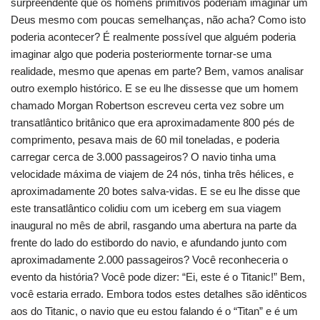
surpreendente que os homens primitivos poderiam imaginar um
Deus mesmo com poucas semelhanças, não acha? Como isto
poderia acontecer? É realmente possível que alguém poderia
imaginar algo que poderia posteriormente tornar-se uma
realidade, mesmo que apenas em parte? Bem, vamos analisar
outro exemplo histórico. E se eu lhe dissesse que um homem
chamado Morgan Robertson escreveu certa vez sobre um
transatlântico britânico que era aproximadamente 800 pés de
comprimento, pesava mais de 60 mil toneladas, e poderia
carregar cerca de 3.000 passageiros? O navio tinha uma
velocidade máxima de viajem de 24 nós, tinha três hélices, e
aproximadamente 20 botes salva-vidas. E se eu lhe disse que
este transatlântico colidiu com um iceberg em sua viagem
inaugural no mês de abril, rasgando uma abertura na parte da
frente do lado do estibordo do navio, e afundando junto com
aproximadamente 2.000 passageiros? Você reconheceria o
evento da história? Você pode dizer: “Ei, este é o Titanic!” Bem,
você estaria errado. Embora todos estes detalhes são idênticos
aos do Titanic, o navio que eu estou falando é o “Titan” e é um