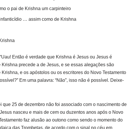
mo o pai de Krishna um carpinteiro
nfanticídio … assim como de Krishna
Krishna
a: “Uau! Então é verdade que Krishna é Jesus ou Jesus é
de Krishna precede a de Jesus, e se essas alegações são
te Krishna, e os apóstolos ou os escritores do Novo Testamento
possível?” Em uma palavra: “Não”, isso não é possível. Deixe-
ei que 25 de dezembro não foi associado com o nascimento de
e Jesus nasceu e mais de cem ou duzentos anos após o Novo
vo Testamento faz alusão ao outono como sendo o momento do
udaica das Trombetas, de acordo com o sinal no céu em