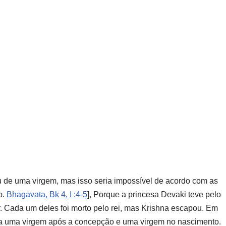
 de uma virgem, mas isso seria impossível de acordo com as
p.
B
hagavata
, Bk 4, I :4-5
], Porque a princesa Devaki teve pelo
r. Cada um deles foi morto pelo rei, mas Krishna escapou. Em
a era uma virgem após a concepção e uma virgem no nascimento.