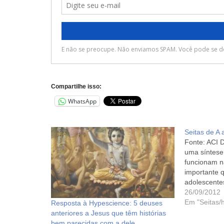
Compartilhe isso:
WhatsApp
Seitas de A 
Fonte: ACI Di
uma síntese 
funcionam n
importante q
adolescente
característi
26/09/2012
totalitários.
Em "Seitas/
Resposta à Hypescience: 5 deuses
Lembremos 
anteriores a Jesus que têm histórias
grupos sect
bem parecidas com a dele