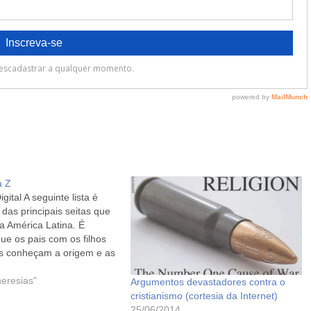
a Z
gital A seguinte lista é
das principais seitas que
a América Latina. É
ue os pais com os filhos
s conheçam a origem e as
cas de alguns grupos
 Não são os únicos.
heresias"
Argumentos devastadores contra o
que na região funcionam
cristianismo (cortesia da Internet)
ários sumamente
25/06/2014