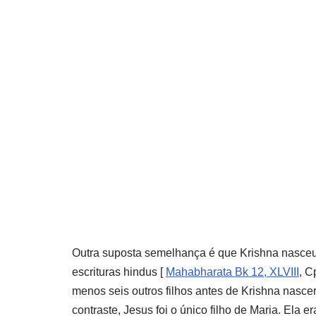
Outra suposta semelhança é que Krishna nasceu
escrituras hindus [
M
ahabharata
Bk 12, XLVIII
, C
menos seis outros filhos antes de Krishna nasce
contraste, Jesus foi o único filho de Maria. El