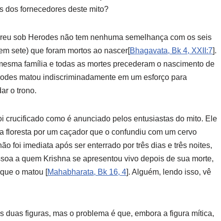
s dos fornecedores deste mito?
orreu sob Herodes não tem nenhuma semelhança com os seis
zem sete) que foram mortos ao nascer[
B
hagavata
, Bk 4, XXII:7
].
mesma família e todas as mortes precederam o nascimento de
rodes matou indiscriminadamente em um esforço para
ar o trono.
crucificado como é anunciado pelos entusiastas do mito. Ele
a floresta por um caçador que o confundiu com um cervo
não foi imediata após ser enterrado por três dias e três noites,
ssoa a quem Krishna se apresentou vivo depois de sua morte,
 que o matou [
M
ahabharata
, Bk 16, 4
]. Alguém, lendo isso, vê
s duas figuras, mas o problema é que, embora a figura mítica,