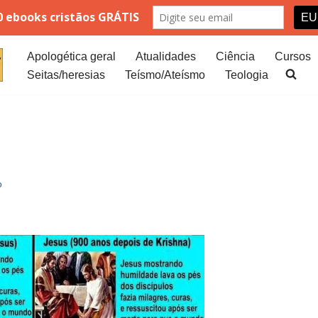
Apologética geral
Atualidades
Ciência
Cursos
Seitas/heresias
Teísmo/Ateísmo
Teologia
o