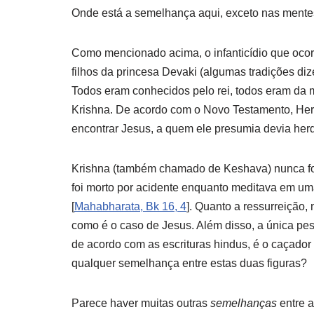
Onde está a semelhança aqui, exceto nas mente
Como mencionado acima, o infanticídio que oc
filhos da princesa Devaki (algumas tradições di
Todos eram conhecidos pelo rei, todos eram da 
Krishna. De acordo com o Novo Testamento, He
encontrar Jesus, a quem ele presumia devia herd
Krishna (também chamado de Keshava) nunca foi 
foi morto por acidente enquanto meditava em um
[
M
ahabharata
, Bk 16, 4
]. Quanto a ressurreição, 
como é o caso de Jesus. Além disso, a única pe
de acordo com as escrituras hindus, é o caçador
qualquer semelhança entre estas duas figuras?
Parece haver muitas outras
semelhanças
entre a