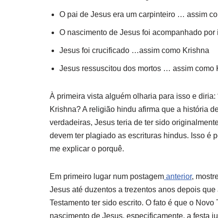
O pai de Jesus era um carpinteiro … assim co
O nascimento de Jesus foi acompanhado por i
Jesus foi crucificado …assim como Krishna
Jesus ressuscitou dos mortos … assim como 
À primeira vista alguém olharia para isso e diri
Krishna? A religião hindu afirma que a história 
verdadeiras, Jesus teria de ter sido originalmen
devem ter plagiado as escrituras hindus. Isso é 
me explicar o porquê.
Em primeiro lugar num postagem
anterior
, mostr
Jesus até duzentos a trezentos anos depois qu
Testamento ter sido escrito. O fato é que o No
nascimento de Jesus, especificamente, a festa j