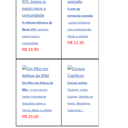
A arte da
pregação sagrada
A reforma litúrgica de
- como conseguir
Bento XVI:
passo-a-
uma comunicação
passo para a
eficaz e atrativa
R$ 22,90
comunidade
R$ 24,90
Um filho em defesa da
Cursos online:
Mãe
- o que um ex-
Teologia, Latim,
pastor protestante
Liturgia, História da
descobriu sobre a
Igreja, Mariologia,
Virgem Maria na Bíblia
Catecismo...
R$ 25,00