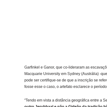
Garfinkel e Ganor, que co-lideraram as escavaçõe
Macquarie University em Sydney (Austrália) -qu
pode ser certifique-se de que a inscrição se re
fosse esse o caso, o artefato esclarece o períod
“Tendo em vista a distância geográfica entre a S
outro Jerubbaal e não a Gideão da tradição b