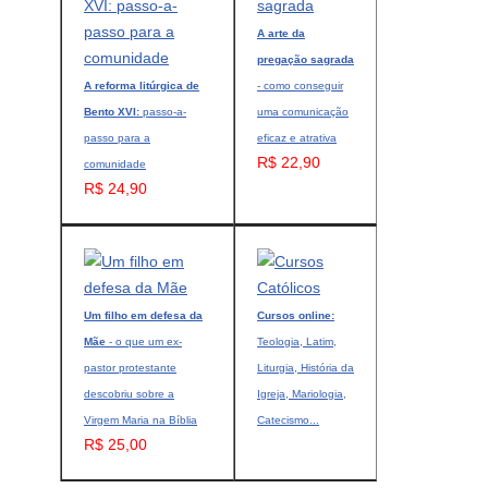
A arte da
pregação sagrada
A reforma litúrgica de
- como conseguir
Bento XVI:
passo-a-
uma comunicação
passo para a
eficaz e atrativa
R$ 22,90
comunidade
R$ 24,90
Um filho em defesa da
Cursos online:
Mãe
- o que um ex-
Teologia, Latim,
pastor protestante
Liturgia, História da
descobriu sobre a
Igreja, Mariologia,
Virgem Maria na Bíblia
Catecismo...
R$ 25,00