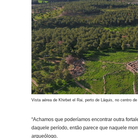
Vista aérea de Khirbet el Rai, perto de Láquis, no centro de
“Achamos que poderíamos encontrar outra fortal
daquele período, então parece que naquele mome
arqueólogo.