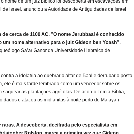
 o nome de um juiz bíblico foi descoberta em escavações em
Sul de Israel, anunciou a Autoridade de Antiguidades de Israel
ta de cerca de 1100 AC. “O nome Jerubbaal é conhecido
mo um nome alternativo para o juiz Gideon ben Yoash”,
arqueólogo Sa’ar Ganor da Universidade Hebraica de
ontra a idolatria ao quebrar o altar de Baal e derrubar o posto
ica, ele é mais tarde lembrado como um vencedor sobre os
 saquear as plantações agrícolas. De acordo com a Bíblia,
ldados e atacou os midianitas à noite perto de Ma’ayan
aras. A descoberta, decifrada pelo especialista em
hristopher Rolston, marca a primeira vez que Gideon