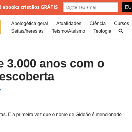
Apologética geral
Atualidades
Ciência
Cursos
Seitas/heresias
Teísmo/Ateísmo
Teologia
de 3.000 anos com o
escoberta
o
ras. É a primeira vez que o nome de Gideão é mencionado