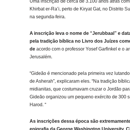
Uma inscrição de cerca de 3.100 anos atrás com
Khirbat er-Ra’i, perto de Kiryat Gat, no Distrito 
na segunda-feira.
A inscrição leva o nome de “Jerubbaal” e da
pela tradição bíblica no Livro dos Juízes co
de
acordo com o professor Yosef Garfinkel e o 
Jerusalém.
“Gideão é mencionado pela primeira vez lutando c
de Asherah”, explicaram eles. “Na tradição bíbl
midianitas, que costumavam cruzar o Jordão para
Gideão organizou um pequeno exército de 300 so
Harod. “
As inscrições dessa época são extremamente r
epigrafia da George Washington University, C