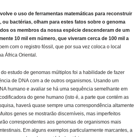
envolve o uso de ferramentas matemáticas para reconstruir
s, ou bactérias, olham para estes fatos sobre o genoma
odos os membros da nossa espécie descenderam de um
nte 10 mil em número, que viveram cerca de 100 mil a
m com o registro fóssil, que por sua vez coloca o local
 África Oriental.
do estudo de genomas múltiplos foi a habilidade de fazer
ência de DNA com a de outros organismos. Usando um
 DNA humano e avaliar se há uma sequência semelhante em
codificadora do gene humano (isto é, a parte que contém as
pesquisa, haverá quase sempre uma correspondência altamente
Muitos genes se mostrarão discerníveis, mas imperfeitos
rarão correspondentes aos genomas de organismos mais
 intestinais. Em alguns exemplos particularmente marcantes, a