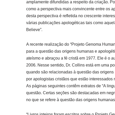
amplamente difundidas a respeito da criação. Por
como a perspectiva mais convincente entre os ap
desta perspectiva é refletida no crescente inter
várias publicações apologéticas tais como aquel
Believe”.
A recente realização do “Projeto Genoma Human
para a questão das origens humanas e apologética
ateísmo e abraçou a fé cristã em 1977. Ele é o a
2006. Nesse sentido, Dr. Collins está em uma po
quando são relacionadas à questão das origens
por apologistas cristãos que estão interessados 
As páginas seguintes contêm extratos de “A lin
questão. Certas seções são destacadas em negrit
no que se refere à questão das origens humanas
“Livros inteiros foram escritos sobre o Projeto