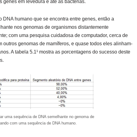
 genes em levedura e até às bactérias.
do DNA humano que se encontra entre genes, então a
elhante nos genomas de organismos distantemente
ente; com uma pesquisa cuidadosa de computador, cerca de
m outros genomas de mamíferos, e quase todos eles alinham-
os. A tabela 5.1¹ mostra as porcentagens do sucesso deste
s.
ntrar uma sequência de DNA semelhante no genoma de
çando com uma sequência de DNA humano.