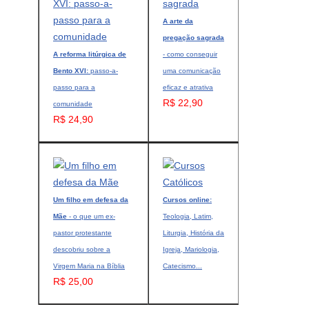
A arte da
pregação sagrada
A reforma litúrgica de
- como conseguir
Bento XVI:
passo-a-
uma comunicação
passo para a
eficaz e atrativa
R$ 22,90
comunidade
R$ 24,90
Um filho em defesa da
Cursos online:
Mãe
- o que um ex-
Teologia, Latim,
pastor protestante
Liturgia, História da
descobriu sobre a
Igreja, Mariologia,
Virgem Maria na Bíblia
Catecismo...
R$ 25,00