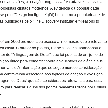
 estas razões, a “criação progressiva” é cada vez mais vista
ologistas cristãos modernos. A evidência da popularidade
esse pelo “Design Inteligente” (DI) bem como a popularidade de
as publicadas pelo “The Discovery Institute” e “Reasons to
o” em 2003 providenciou acesso à informação que é relevante
 cristã. O diretor do projeto, Francis Collins, abandonou o
utor de “A linguagem de Deus”, que foi publicado em julho de
sição única para comentar sobre as questões de ciência e fé
 humanas. A informação que se segue merece consideração
na controvérsia associada aos tópicos de criação e evolução.
guagem de Deus” que são considerados relevantes para essa
o para realçar alguns dos pontos relevantes feitos por Collins
.
 Genoma Humano (provavelmente muitos, de fato). Talvez eu