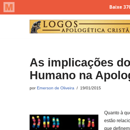
Pular
para
o
conteúdo
As implicações d
Humano na Apolo
por
Emerson de Oliveira
19/01/2015
Quanto à que
estão relac
que definem 