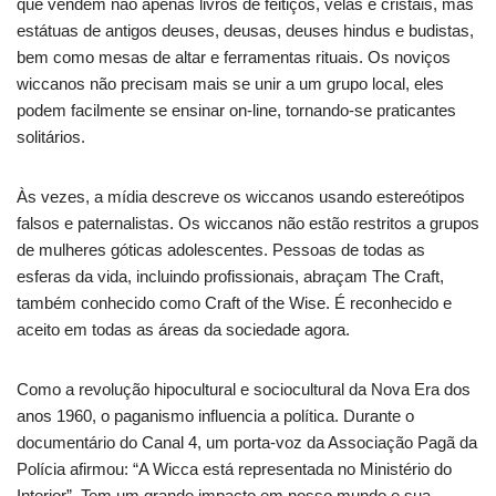
que vendem não apenas livros de feitiços, velas e cristais, mas
estátuas de antigos deuses, deusas, deuses hindus e budistas,
bem como mesas de altar e ferramentas rituais. Os noviços
wiccanos não precisam mais se unir a um grupo local, eles
podem facilmente se ensinar on-line, tornando-se praticantes
solitários.
Às vezes, a mídia descreve os wiccanos usando estereótipos
falsos e paternalistas. Os wiccanos não estão restritos a grupos
de mulheres góticas adolescentes. Pessoas de todas as
esferas da vida, incluindo profissionais, abraçam The Craft,
também conhecido como Craft of the Wise. É reconhecido e
aceito em todas as áreas da sociedade agora.
Como a revolução hipocultural e sociocultural da Nova Era dos
anos 1960, o paganismo influencia a política. Durante o
documentário do Canal 4, um porta-voz da Associação Pagã da
Polícia afirmou: “A Wicca está representada no Ministério do
Interior”. Tem um grande impacto em nosso mundo e sua