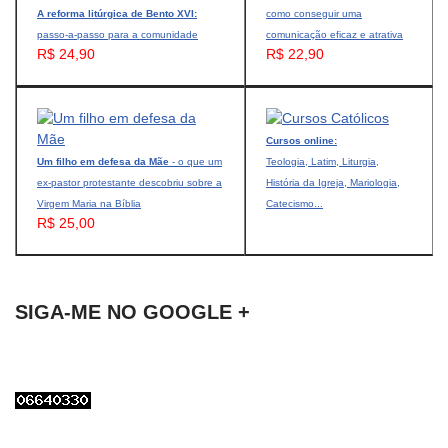
A reforma litúrgica de Bento XVI:
como conseguir uma
passo-a-passo para a comunidade
comunicação eficaz e atrativa
R$ 24,90
R$ 22,90
Cursos online:
Um filho em defesa da Mãe
- o que um
Teologia, Latim, Liturgia,
ex-pastor protestante descobriu sobre a
História da Igreja, Mariologia,
Virgem Maria na Bíblia
Catecismo...
R$ 25,00
SIGA-ME NO GOOGLE +