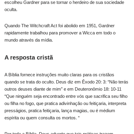
escolheu Gardner para se tornar o herdeiro de sua sociedade
oculta.
Quando The Witchcraft Act foi abolido em 1951, Gardner
rapidamente trabalhou para promover a Wicca em todo o
mundo através da mídia.
A resposta cristã
A Bíblia fornece instruções muito claras para os cristãos
quando se trata do oculto. Deus diz em Êxodo 20: 3: “Não terás
outros deuses diante de mim” e em Deuteronômio 18: 10-11
“Que ninguém seja encontrado entre vós que sacrifica seu filho
ou filha no fogo, que pratica adivinhação ou feitiçaria, interpreta
presságios, pratica feitiçaria, lança magias, ou é médium
espírita ou quem consulta os mortos. “
Por toda a Bíblia, Deus adverte que tais práticas trazem