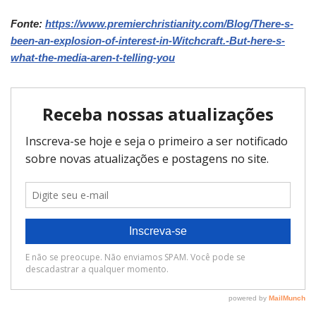
Fonte:
https://www.premierchristianity.com/Blog/There-s-
been-an-explosion-of-interest-in-Witchcraft.-But-here-s-
what-the-media-aren-t-telling-you