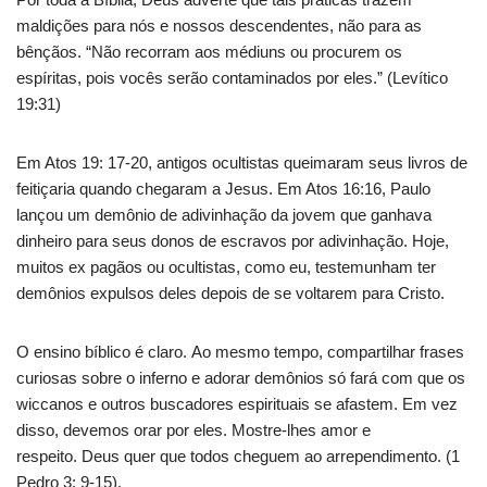
maldições para nós e nossos descendentes, não para as
bênçãos. “Não recorram aos médiuns ou procurem os
espíritas, pois vocês serão contaminados por eles.” (Levítico
19:31)
Em Atos 19: 17-20, antigos ocultistas queimaram seus livros de
feitiçaria quando chegaram a Jesus. Em Atos 16:16, Paulo
lançou um demônio de adivinhação da jovem que ganhava
dinheiro para seus donos de escravos por adivinhação. Hoje,
muitos ex pagãos ou ocultistas, como eu, testemunham ter
demônios expulsos deles depois de se voltarem para Cristo.
O ensino bíblico é claro. Ao mesmo tempo, compartilhar frases
curiosas sobre o inferno e adorar demônios só fará com que os
wiccanos e outros buscadores espirituais se afastem. Em vez
disso, devemos orar por eles. Mostre-lhes amor e
respeito. Deus quer que todos cheguem ao arrependimento. (1
Pedro 3: 9-15).