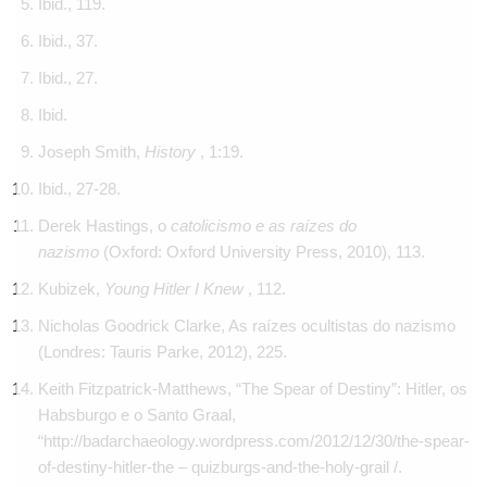
Ibid., 119.
Ibid., 37.
Ibid., 27.
Ibid.
Joseph Smith,
History
, 1:19.
Ibid., 27-28.
Derek Hastings, o
catolicismo e as raízes do
nazismo
(Oxford: Oxford University Press, 2010), 113.
Kubizek,
Young Hitler I Knew
, 112.
Nicholas Goodrick Clarke, As raízes ocultistas do nazismo
(Londres: Tauris Parke, 2012), 225.
Keith Fitzpatrick-Matthews, “The Spear of Destiny”: Hitler, os
Habsburgo e o Santo Graal,
“http://badarchaeology.wordpress.com/2012/12/30/the-spear-
of-destiny-hitler-the – quizburgs-and-the-holy-grail /.