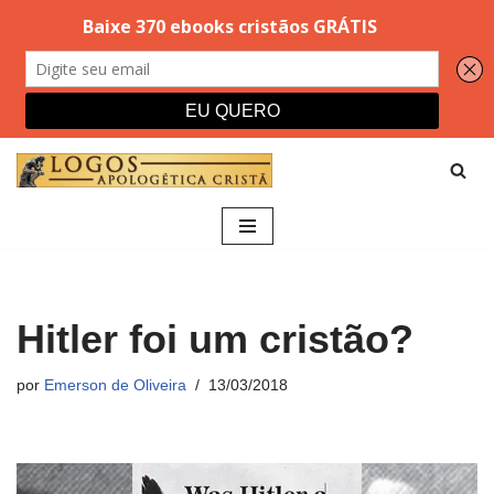
Pular
para
o
conteúdo
Hitler foi um cristão?
por
Emerson de Oliveira
13/03/2018