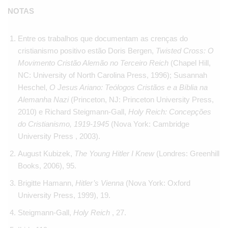
NOTAS
Entre os trabalhos que documentam as crenças do
cristianismo positivo estão Doris Bergen,
Twisted Cross: O
Movimento Cristão Alemão no Terceiro Reich
(Chapel Hill,
NC: University of North Carolina Press, 1996); Susannah
Heschel,
O Jesus Ariano: Teólogos Cristãos e a Bíblia na
Alemanha Nazi
(Princeton, NJ: Princeton University Press,
2010) e Richard Steigmann-Gall,
Holy Reich: Concepções
do Cristianismo, 1919-1945
(Nova York: Cambridge
University Press , 2003).
August Kubizek,
The Young Hitler I Knew
(Londres: Greenhill
Books, 2006), 95.
Brigitte Hamann,
Hitler’s Vienna
(Nova York: Oxford
University Press, 1999), 19.
Steigmann-Gall,
Holy Reich
, 27.