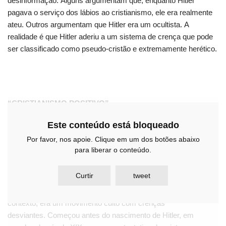
desinformação. Alguns argumentam que, enquanto Hitler
pagava o serviço dos lábios ao cristianismo, ele era realmente
ateu. Outros argumentam que Hitler era um ocultista. A
realidade é que Hitler aderiu a um sistema de crença que pode
ser classificado como pseudo-cristão e extremamente herético.
“CRISTIANISMO POSITIVO”
Este conteúdo está bloqueado
Para entender as crenças religiosas de Hitler, devemos
Por favor, nos apoie. Clique em um dos botões abaixo
começar com uma citação do ponto 24 do programa do Partido
para liberar o conteúdo.
Nazista: “O Partido, como tal, representa o cristianismo
positivo, mas não se liga em matéria de credo a qualquer
Curtir
tweet
confissão particular”. Os críticos podem supor que
Positivo
aqui
significa algo afirmando. Mas o cristianismo positivo, neste
contexto, era um movimento culto com crenças
desviantes. Começou antes do nascimento de Hitler, em