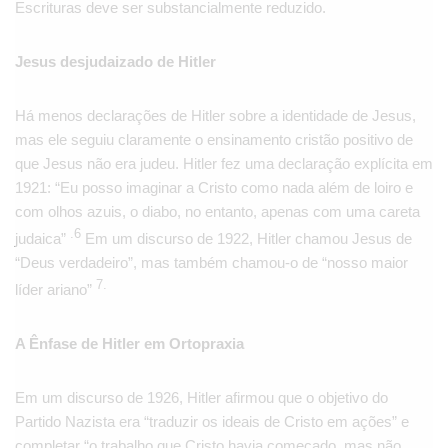
Escrituras deve ser substancialmente reduzido.
Jesus desjudaizado de Hitler
Há menos declarações de Hitler sobre a identidade de Jesus,
mas ele seguiu claramente o ensinamento cristão positivo de
que Jesus não era judeu. Hitler fez uma declaração explícita em
1921: “Eu posso imaginar a Cristo como nada além de loiro e
com olhos azuis, o diabo, no entanto, apenas com uma careta
.6
judaica”
Em um discurso de 1922, Hitler chamou Jesus de
“Deus verdadeiro”, mas também chamou-o de “nosso maior
7.
líder ariano”
A Ênfase de Hitler em Ortopraxia
Em um discurso de 1926, Hitler afirmou que o objetivo do
Partido Nazista era “traduzir os ideais de Cristo em ações” e
completar “o trabalho que Cristo havia começado, mas não