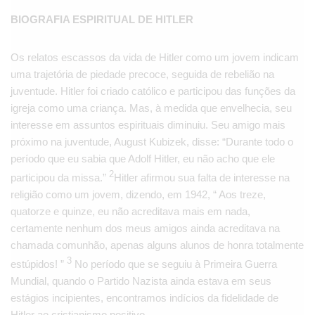
BIOGRAFIA ESPIRITUAL DE HITLER
Os relatos escassos da vida de Hitler como um jovem indicam
uma trajetória de piedade precoce, seguida de rebelião na
juventude. Hitler foi criado católico e participou das funções da
igreja como uma criança. Mas, à medida que envelhecia, seu
interesse em assuntos espirituais diminuiu. Seu amigo mais
próximo na juventude, August Kubizek, disse: “Durante todo o
período que eu sabia que Adolf Hitler, eu não acho que ele
2
participou da missa.”
Hitler afirmou sua falta de interesse na
religião como um jovem, dizendo, em 1942, “ Aos treze,
quatorze e quinze, eu não acreditava mais em nada,
certamente nenhum dos meus amigos ainda acreditava na
chamada comunhão, apenas alguns alunos de honra totalmente
3
estúpidos! ”
No período que se seguiu à Primeira Guerra
Mundial, quando o Partido Nazista ainda estava em seus
estágios incipientes, encontramos indícios da fidelidade de
Hitler ao cristianismo positivo.