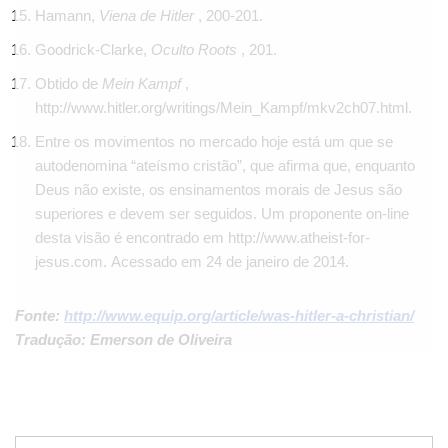
Hamann,
Viena de Hitler
, 200-201.
Goodrick-Clarke,
Oculto Roots
, 201.
Obtido de
Mein Kampf
,
http://www.hitler.org/writings/Mein_Kampf/mkv2ch07.html.
Entre os movimentos no mercado hoje está um que se
autodenomina “ateísmo cristão”, que afirma que, enquanto
Deus não existe, os ensinamentos morais de Jesus são
superiores e devem ser seguidos. Um proponente on-line
desta visão é encontrado em http://www.atheist-for-
jesus.com. Acessado em 24 de janeiro de 2014.
Fonte:
http://www.equip.org/article/was-hitler-a-christian/
Tradução: Emerson de Oliveira