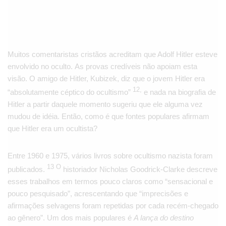
Muitos comentaristas cristãos acreditam que Adolf Hitler esteve
envolvido no oculto. As provas credíveis não apoiam esta
visão. O amigo de Hitler, Kubizek, diz que o jovem Hitler era
12,
“absolutamente céptico do ocultismo”
e nada na biografia de
Hitler a partir daquele momento sugeriu que ele alguma vez
mudou de idéia. Então, como é que fontes populares afirmam
que Hitler era um ocultista?
Entre 1960 e 1975, vários livros sobre ocultismo nazista foram
13 O
publicados.
historiador Nicholas Goodrick-Clarke descreve
esses trabalhos em termos pouco claros como “sensacional e
pouco pesquisado”, acrescentando que “imprecisões e
afirmações selvagens foram repetidas por cada recém-chegado
ao gênero”. Um dos mais populares é
A lança do destino