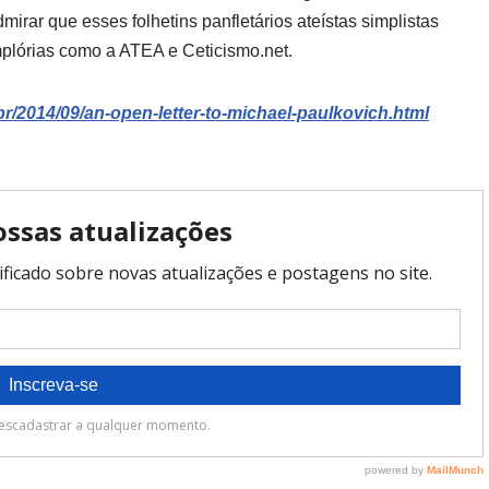
irar que esses folhetins panfletários ateístas simplistas
implórias como a ATEA e Ceticismo.net.
br/2014/09/
an-open-letter-to-michael-p
aulkovich.html