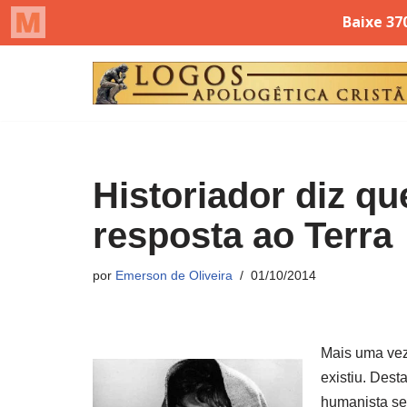
Pular
para
o
conteúdo
Historiador diz qu
resposta ao Terra
por
Emerson de Oliveira
01/10/2014
Mais uma ve
existiu. Dest
humanista se