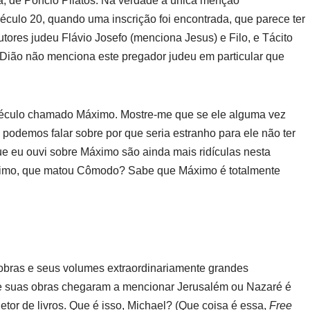
, de Pôncio Pilatos.
Na verdade a única menção
culo 20, quando uma inscrição foi encontrada, que parece ter
utores judeu Flávio Josefo (menciona Jesus) e Filo, e Tácito
 Dião não menciona este pregador judeu em particular que
século chamado Máximo.
Mostre-me que se ele alguma vez
s podemos falar sobre por que seria estranho para ele não ter
e eu ouvi sobre Máximo são ainda mais ridículas nesta
Máximo, que matou Cômodo? Sabe que Máximo é totalmente
 obras e seus volumes extraordinariamente grandes
e suas obras chegaram a mencionar Jerusalém ou Nazaré é
etor de livros.
Que é isso, Michael?
(Que coisa é essa,
Free