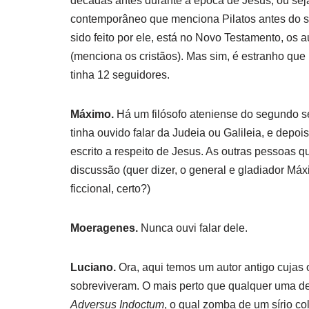
décadas antes durante a época de Jesus, ou seja
contemporâneo que menciona Pilatos antes do sé
sido feito por ele, está no Novo Testamento, os a
(menciona os cristãos).
Mas sim, é estranho que
tinha 12 seguidores.
Máximo.
Há um filósofo ateniense do segundo 
tinha ouvido falar da Judeia ou Galileia, e depoi
escrito a respeito de Jesus.
As outras pessoas qu
discussão
(quer dizer, o general e gladiador 
ficcional, certo?)
Moeragenes.
Nunca ouvi falar dele.
Luciano.
Ora, aqui temos um autor antigo cujas
sobreviveram.
O mais perto que qualquer uma d
Adversus Indoctum
, o qual zomba de um sírio col