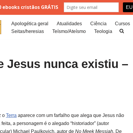
Apologética geral
Atualidades
Ciência
Cursos
Seitas/heresias
Teísmo/Ateísmo
Teologia
e Jesus nunca existiu –
z o
Terra
aparece com um farfalho que alega que Jesus não
a feita, a personagem é o alegado “historiador” (autor
cular) Michael Paulkovich, autor de
No Meek Messiah
. De