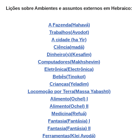
Lições sobre Ambientes e assuntos externos em Hebraico:
A Fazenda(Hahavá)
Trabalhos(Avodot)
A cidade (ha Yir)
Ciência(madá)
Dinheiro(s)(Kesafim)
Computadores(Makhshevim)
Eletrônica(Electrônica)
Bebês(Tinokot)
Crianças(Yeladim)
Locomoção por Terra(Massa Yabashti)
Alimento(Ochel) I
Alimento(Ochel) II
Medicina(Refuá)
Fantasia(Fantásia) I
Fantasia(Fantásia) II
Ferramentas(Klei Avodá)