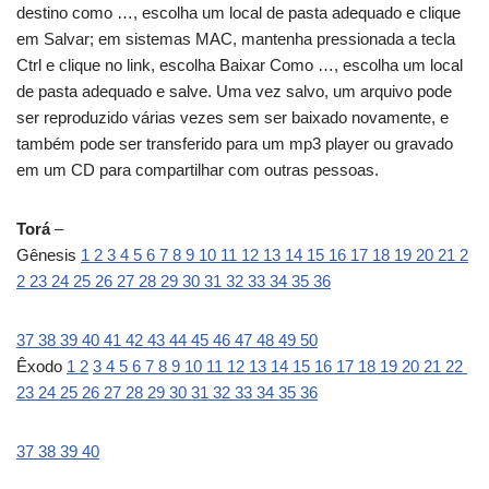
destino como …, escolha um local de pasta adequado e clique
em Salvar; em sistemas MAC, mantenha pressionada a tecla
Ctrl e clique no link, escolha Baixar Como …, escolha um local
de pasta adequado e salve. Uma vez salvo, um arquivo pode
ser reproduzido várias vezes sem ser baixado novamente, e
também pode ser transferido para um mp3 player ou gravado
em um CD para compartilhar com outras pessoas.
Torá
–
Gênesis
1
2
3
4
5
6
7
8
9
10
11
12
13
14
15
16
17
18
19
20
21
2
2
23
24
25
26
27
28
29
30
31
32
33
34
35
36
37
38
39
40
41
42
43
44
45
46
47
48
49
50
Êxodo
1
2
3
4
5
6
7
8
9
10
11
12
13
14
15
16
17
18
19
20
21
22
23
24
25
26
27
28
29
30
31
32
33
34
35
36
37
38
39
40