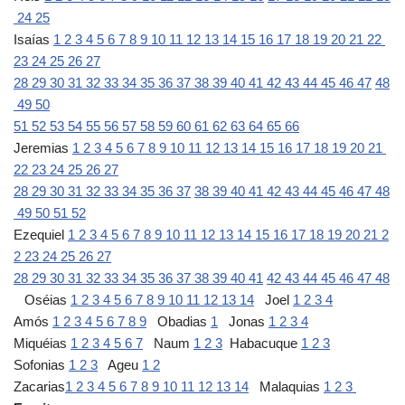
24
25
Isaías
1
2
3
4
5
6
7
8
9
10
11
12
13
14
15
16
17
18
19
20
21
22
23
24
25
26
27
28
29
30
31
32
33
34
35
36
37
38
39
40
41
42
43
44
45
46
47
48
49
50
51
52
53
54
55
56
57
58
59
60
61
62
63
64
65
66
Jeremias
1
2
3
4
5
6
7
8
9
10
11
12
13
14
15
16
17
18
19
20
21
22
23
24
25
26
27
28
29
30
31
32
33
34
35
36
37
38
39
40
41
42
43
44
45
46
47
48
49
50
51
52
Ezequiel
1
2
3
4
5
6
7
8
9
10
11
12
13
14
15
16
17
18
19
20
21
2
2
23
24
25
26
27
28
29
30
31
32
33
34
35
36
37
38
39
40
41
42
43
44
45
46
47
48
Oséias
1
2
3
4
5
6
7
8
9
10
11
12
13
14
Joel
1
2
3
4
Amós
1
2
3
4
5
6
7
8
9
Obadias
1
Jonas
1
2
3
4
Miquéias
1
2
3
4
5
6
7
Naum
1
2
3
Habacuque
1
2
3
Sofonias
1
2
3
Ageu
1
2
Zacarias
1
2
3
4
5
6
7
8
9
10
11
12
13
14
Malaquias
1
2
3