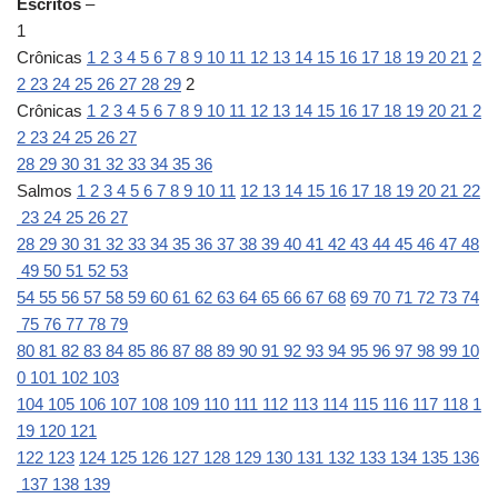
Escritos
–
1
Crônicas
1
2
3
4
5
6
7
8
9
10
11
12
13
14
15
16
17
18
19
20
21
2
2
23
24
25
26
27
28
29
2
Crônicas
1
2
3
4
5
6
7
8
9
10
11
12
13
14
15
16
17
18
19
20
21
2
2
23
24
25
26
27
28
29
30
31
32
33
34
35
36
Salmos
1
2
3
4
5
6
7
8
9
10
11
12
13
14
15
16
17
18
19
20
21
22
23
24
25
26
27
28
29
30
31
32
33
34
35
36
37
38
39
40
41
42
43
44
45
46
47
48
49
50
51
52
53
54
55
56
57
58
59
60
61
62
63
64
65
66
67
68
69
70
71
72
73
74
75
76
77
78
79
80
81
82
83
84
85
86
87
88
89
90
91
92
93
94
95
96
97
98
99
10
0
101
102
103
104
105
106
107
108
109
110
111
112
113
114
115
116
117
118
1
19
120
121
122
123
124
125
126
127
128
129
130
131
132
133
134
135
136
137
138
139