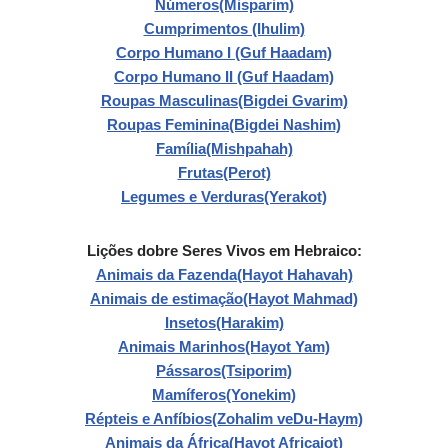
Números(Misparim)
Cumprimentos (Ihulim)
Corpo Humano I (Guf Haadam)
Corpo Humano II (Guf Haadam)
Roupas Masculinas(Bigdei Gvarim)
Roupas Feminina(Bigdei Nashim)
Família(Mishpahah)
Frutas(Perot)
Legumes e Verduras(Yerakot)
Lições dobre Seres Vivos em Hebraico:
Animais da Fazenda(Hayot Hahavah)
Animais de estimação(Hayot Mahmad)
Insetos(Harakim)
Animais Marinhos(Hayot Yam)
Pássaros(Tsiporim)
Mamíferos(Yonekim)
Répteis e Anfíbios(Zohalim veDu-Haym)
Animais da África(Hayot Africaiot)