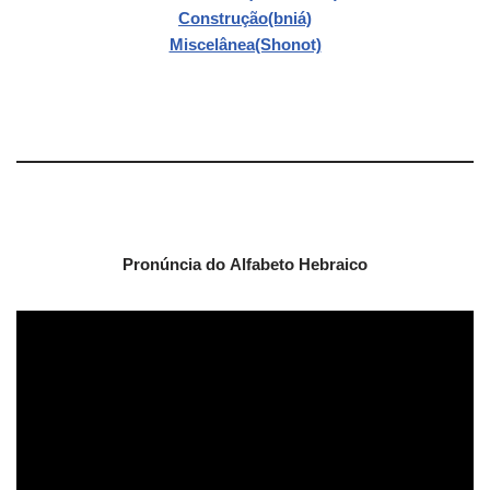
Construção(bniá)
Miscelânea(Shonot)
Pronúncia do Alfabeto Hebraico