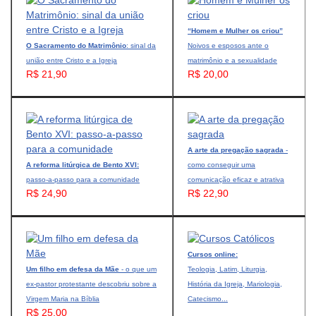
“Homem e Mulher os criou”
O Sacramento do Matrimônio
: sinal da
Noivos e esposos ante o
união entre Cristo e a Igreja
matrimônio e a sexualidade
R$ 21,90
R$ 20,00
A arte da pregação sagrada
-
A reforma litúrgica de Bento XVI:
como conseguir uma
passo-a-passo para a comunidade
comunicação eficaz e atrativa
R$ 24,90
R$ 22,90
Cursos online:
Um filho em defesa da Mãe
- o que um
Teologia, Latim, Liturgia,
ex-pastor protestante descobriu sobre a
História da Igreja, Mariologia,
Virgem Maria na Bíblia
Catecismo...
R$ 25,00