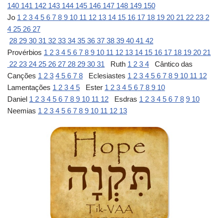
140
141
142
143
144
145
146
147
148
149
150
Jo
1
2
3
4
5
6
7
8
9
10
11
12
13
14
15
16
17
18
19
20
21
22
23
2
4
25
26
27
28
29
30
31
32
33
34
35
36
37
38
39
40
41
42
Provérbios
1
2
3
4
5
6
7
8
9
10
11
12
13
14
15
16
17
18
19
20
21
22
23
24
25
26
27
28
29
30
31
Ruth
1
2
3
4
Cântico das
Canções
1
2
3
4
5
6
7
8
Eclesiastes
1
2
3
4
5
6
7
8
9
10
11
12
Lamentações
1
2
3
4
5
Ester
1
2
3
4
5
6
7
8
9
10
Daniel
1
2
3
4
5
6
7
8
9
10
11
12
Esdras
1
2
3
4
5
6
7
8
9
10
Neemias
1
2
3
4
5
6
7
8
9
10
11
12
13