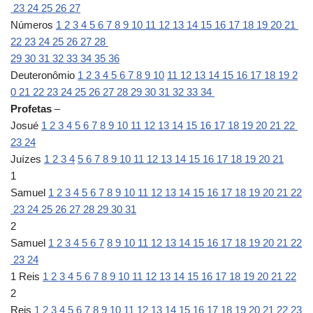
23
24
25
26
27
Números
1
2
3
4
5
6
7
8
9
10
11
12
13
14
15
16
17
18
19
20
21
22
23
24
25
26
27
28
29
30
31
32
33
34
35
36
Deuteronômio
1
2
3
4
5
6
7
8
9
10
11
12
13
14
15
16
17
18
19
2
0
21
22
23
24
25
26
27
28
29
30
31
32
33
34
Profetas
–
Josué
1
2
3
4
5
6
7
8
9
10
11
12
13
14
15
16
17
18
19
20
21
22
23
24
Juízes
1
2
3
4
5
6
7
8
9
10
11
12
13
14
15
16
17
18
19
20
21
1
Samuel
1
2
3
4
5
6
7
8
9
10
11
12
13
14
15
16
17
18
19
20
21
22
23
24
25
26
27
28
29
30
31
2
Samuel
1
2
3
4
5
6
7
8
9
10
11
12
13
14
15
16
17
18
19
20
21
22
23
24
1 Reis
1
2
3
4
5
6
7
8
9
10
11
12
13
14
15
16
17
18
19
20
21
22
2
Reis
1
2
3
4
5
6
7
8
9
10
11
12
13
14
15
16
17
18
19
20
21
22
23