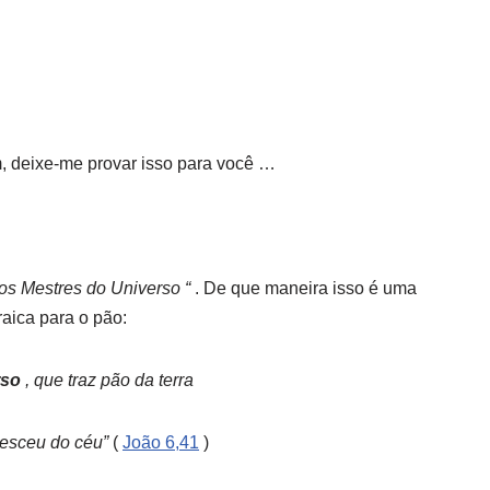
 deixe-me provar isso para você …
os Mestres do Universo “
. De que maneira isso é uma
raica para o pão:
rso
, que traz pão da terra
esceu do céu”
(
João 6,41
)