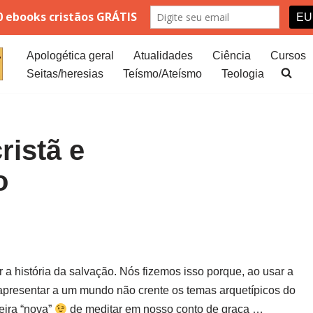
Apologética geral
Atualidades
Ciência
Cursos
Seitas/heresias
Teísmo/Ateísmo
Teologia
ristã e
o
r a história da salvação. Nós fizemos isso porque, ao usar a
 apresentar a um mundo não crente os temas arquetípicos do
eira “nova”
de meditar em nosso conto de graça …