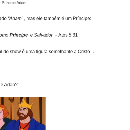
Príncipe Adam
mado
“Adam”
, mas ele também é um Príncipe:
 como
Príncipe
e Salvador
– Atos 5,31
l do show é uma figura semelhante a Cristo …
de Adão?