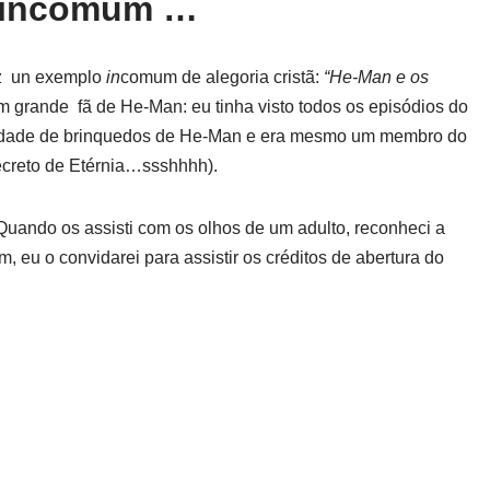
 incomum …
ez un exemplo
in
comum de alegoria cristã:
“He-Man e os
m grande fã de He-Man: eu tinha visto todos os episódios do
edade de brinquedos de He-Man e era mesmo um membro do
ecreto de Etérnia…ssshhhh).
ando os assisti com os olhos de um adulto, reconheci a
m, eu o convidarei para assistir os créditos de abertura do