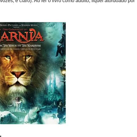
zes, é claro). Ao ler o livro como adulto, fiquei atordoado por