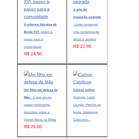
A arte da
pregação sagrada
A reforma litúrgica de
- como conseguir
Bento XVI:
passo-a-
uma comunicação
passo para a
eficaz e atrativa
R$ 22,90
comunidade
R$ 24,90
Um filho em defesa da
Cursos online:
Mãe
- o que um ex-
Teologia, Latim,
pastor protestante
Liturgia, História da
descobriu sobre a
Igreja, Mariologia,
Virgem Maria na Bíblia
Catecismo...
R$ 25,00