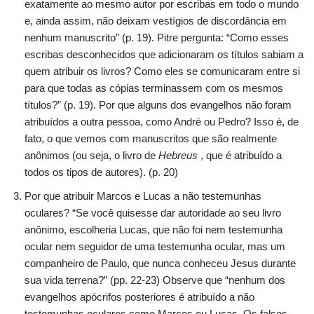
exatamente ao mesmo autor por escribas em todo o mundo
e, ainda assim, não deixam vestígios de discordância em
nenhum manuscrito” (p. 19). Pitre pergunta: “Como esses
escribas desconhecidos que adicionaram os títulos sabiam a
quem atribuir os livros? Como eles se comunicaram entre si
para que todas as cópias terminassem com os mesmos
títulos?” (p. 19). Por que alguns dos evangelhos não foram
atribuídos a outra pessoa, como André ou Pedro? Isso é, de
fato, o que vemos com manuscritos que são realmente
anônimos (ou seja, o livro de
Hebreus
, que é atribuído a
todos os tipos de autores). (p. 20)
Por que atribuir Marcos e Lucas a não testemunhas
oculares? “Se você quisesse dar autoridade ao seu livro
anônimo, escolheria Lucas, que não foi nem testemunha
ocular nem seguidor de uma testemunha ocular, mas um
companheiro de Paulo, que nunca conheceu Jesus durante
sua vida terrena?” (pp. 22-23) Observe que “nenhum dos
evangelhos apócrifos posteriores é atribuído a não
testemunhas oculares como Marcos ou Lucas. Os falsos