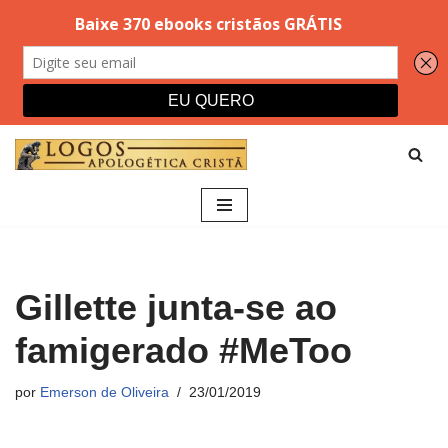
Pular
para
o
conteúdo
Gillette junta-se ao
famigerado #MeToo
por
Emerson de Oliveira
23/01/2019