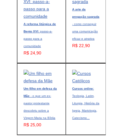
A arte da
pregação sagrada
A reforma litúrgica de
- como conseguir
Bento XVI:
passo-a-
uma comunicação
passo para a
eficaz e atrativa
R$ 22,90
comunidade
R$ 24,90
Um filho em defesa da
Cursos online:
Mãe
- o que um ex-
Teologia, Latim,
pastor protestante
Liturgia, História da
descobriu sobre a
Igreja, Mariologia,
Virgem Maria na Bíblia
Catecismo...
R$ 25,00