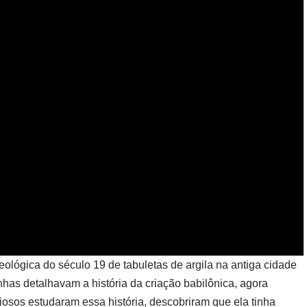
ológica do século 19 de tabuletas de argila na antiga cidade
as detalhavam a história da criação babilônica, agora
osos estudaram essa história, descobriram que ela tinha