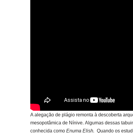
A alegação de plágio remonta à descoberta arque
mesopotâmica de Nínive. Algumas dessas tabuinh
conhecida como
Enuma Elish.
Quando os estudi