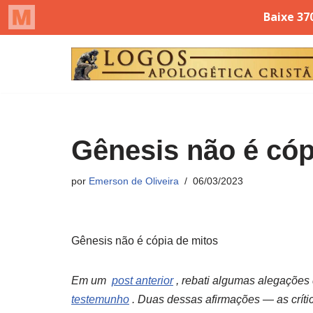
Pular
para
o
conteúdo
Gênesis não é cóp
por
Emerson de Oliveira
06/03/2023
Gênesis não é cópia de mitos
Em um
post anterior
, rebati algumas alegações 
testemunho
. Duas dessas afirmações — as crít