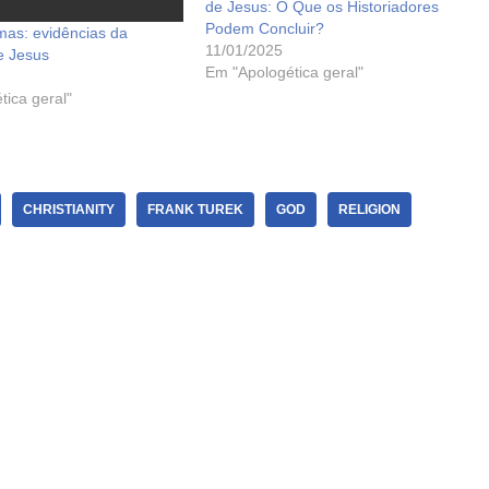
de Jesus: O Que os Historiadores
Podem Concluir?
as: evidências da
11/01/2025
e Jesus
Em "Apologética geral"
tica geral"
CHRISTIANITY
FRANK TUREK
GOD
RELIGION