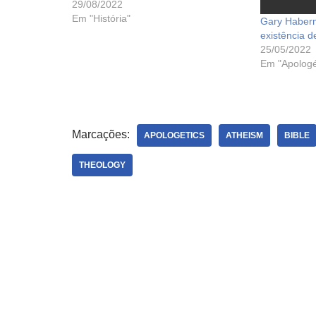
29/08/2022
Em "História"
Gary Haberm
existência d
25/05/2022
Em "Apologé
Marcações:
APOLOGETICS
ATHEISM
BIBLE
THEOLOGY