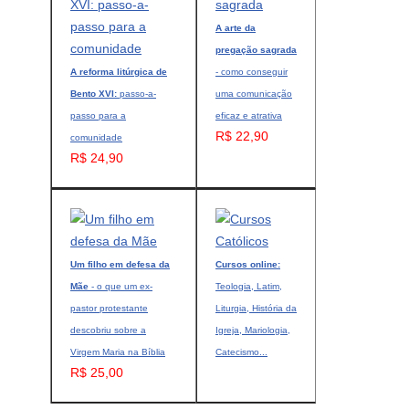
A arte da
pregação sagrada
A reforma litúrgica de
- como conseguir
Bento XVI:
passo-a-
uma comunicação
passo para a
eficaz e atrativa
R$ 22,90
comunidade
R$ 24,90
Um filho em defesa da
Cursos online:
Mãe
- o que um ex-
Teologia, Latim,
pastor protestante
Liturgia, História da
descobriu sobre a
Igreja, Mariologia,
Virgem Maria na Bíblia
Catecismo...
R$ 25,00