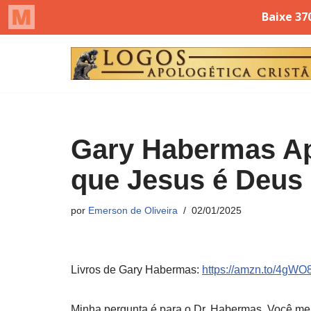
Pular
para
o
conteúdo
Gary Habermas Ap
que Jesus é Deus
por
Emerson de Oliveira
02/01/2025
Livros de Gary Habermas:
https://amzn.to/4gWO
Minha pergunta é para o Dr. Habermas. Você men