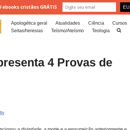
Apologética geral
Atualidades
Ciência
Cursos
Seitas/heresias
Teísmo/Ateísmo
Teologia
resenta 4 Provas de
8ty
cionou a divindade, a morte e a ressurreição anteriormente e