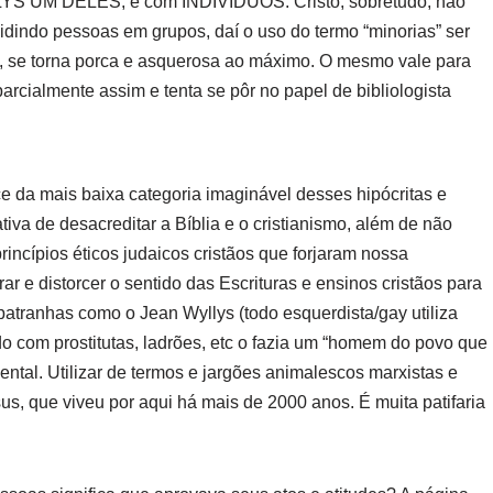
YS UM DELES, e com INDIVÍDUOS. Cristo, sobretudo, não
vidindo pessoas em grupos, daí o uso do termo “minorias” ser
lia, se torna porca e asquerosa ao máximo. O mesmo vale para
parcialmente assim e tenta se pôr no papel de bibliologista
ce da mais baixa categoria imaginável desses hipócritas e
ativa de desacreditar a Bíblia e o cristianismo, além de não
ncípios éticos judaicos cristãos que forjaram nossa
ar e distorcer o sentido das Escrituras e ensinos cristãos para
patranhas como o Jean Wyllys (todo esquerdista/gay utiliza
o com prostitutas, ladrões, etc o fazia um “homem do povo que
ental. Utilizar de termos e jargões animalescos marxistas e
sus, que viveu por aqui há mais de 2000 anos. É muita patifaria