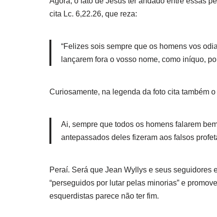
Agora, o fato de Jesus ter andado entre essas p
cita Lc. 6,22.26, que reza:
“Felizes sois sempre que os homens vos odia
lançarem fora o vosso nome, como iníquo, po
Curiosamente, na legenda da foto cita também o v.
Ai, sempre que todos os homens falarem bem
antepassados deles fizeram aos falsos profet
Peraí. Será que Jean Wyllys e seus seguidores 
“perseguidos por lutar pelas minorias” e promov
esquerdistas parece não ter fim.