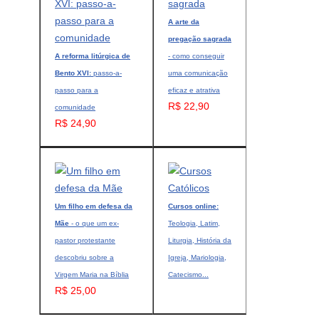
A arte da
pregação sagrada
A reforma litúrgica de
- como conseguir
Bento XVI:
passo-a-
uma comunicação
passo para a
eficaz e atrativa
R$ 22,90
comunidade
R$ 24,90
Um filho em defesa da
Cursos online:
Mãe
- o que um ex-
Teologia, Latim,
pastor protestante
Liturgia, História da
descobriu sobre a
Igreja, Mariologia,
Virgem Maria na Bíblia
Catecismo...
R$ 25,00