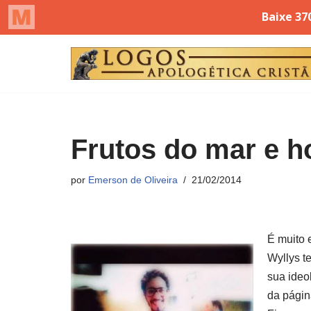
Pular
para
o
conteúdo
Frutos do mar e 
por
Emerson de Oliveira
21/02/2014
É muito 
Wyllys t
sua ideo
da págin