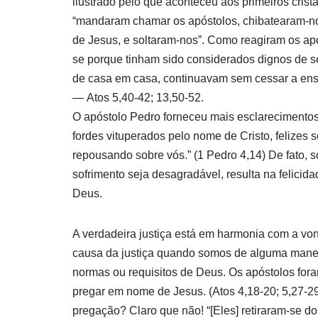
ilustrado pelo que aconteceu aos primeiros crist
“mandaram chamar os apóstolos, chibatearam-no
de Jesus, e soltaram-nos”. Como reagiram os após
se porque tinham sido considerados dignos de s
de casa em casa, continuavam sem cessar a ensin
— Atos 5,40-42; 13,50-52.
O apóstolo Pedro forneceu mais esclarecimentos s
fordes vituperados pelo nome de Cristo, felizes so
repousando sobre vós.” (1 Pedro 4,14) De fato, so
sofrimento seja desagradável, resulta na felicid
Deus.
A verdadeira justiça está em harmonia com a vo
causa da justiça quando somos de alguma manei
normas ou requisitos de Deus. Os apóstolos fora
pregar em nome de Jesus. (Atos 4,18-20; 5,27-29
pregação? Claro que não! “[Eles] retiraram-se d