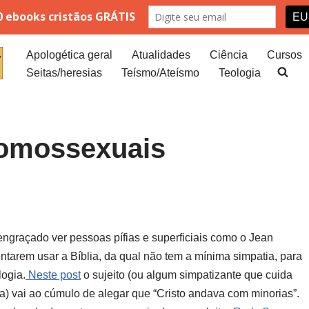
Apologética geral
Atualidades
Ciência
Cursos
Seitas/heresias
Teísmo/Ateísmo
Teologia
homossexuais
engraçado ver pessoas pífias e superficiais como o Jean
entarem usar a Bíblia, da qual não tem a mínima simpatia, para
logia.
Neste post
o sujeito (ou algum simpatizante que cuida
a) vai ao cúmulo de alegar que “Cristo andava com minorias”.