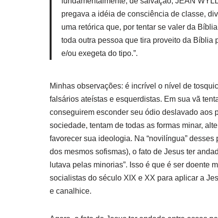
fundamentalmente, de salvação, JEAN WYLL
pregava a idéia de consciência de classe, di
uma retórica que, por tentar se valer da Bíb
toda outra pessoa que tira proveito da Bíblia 
e/ou exegeta do tipo.”.
Minhas observações: é incrível o nível de tosqui
falsários ateístas e esquerdistas. Em sua vã tent
conseguirem esconder seu ódio deslavado aos pri
sociedade, tentam de todas as formas minar, alter
favorecer sua ideologia. Na “novilíngua” desses 
dos mesmos sofismas), o fato de Jesus ter andad
lutava pelas minorias”. Isso é que é ser doente m
socialistas do século XIX e XX para aplicar a Je
e canalhice.