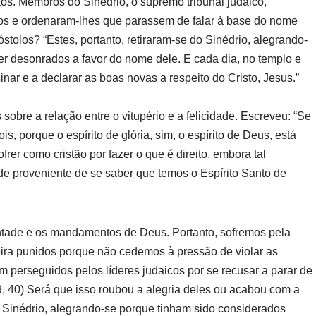
ãos. Membros do Sinédrio, o supremo tribunal judaico,
s e ordenaram-lhes que parassem de falar à base do nome
tolos? “Estes, portanto, retiraram-se do Sinédrio, alegrando-
er desonrados a favor do nome dele. E cada dia, no templo e
ar e a declarar as boas novas a respeito do Cristo, Jesus.”
obre a relação entre o vitupério e a felicidade. Escreveu: “Se
is, porque o espírito de glória, sim, o espírito de Deus, está
frer como cristão por fazer o que é direito, embora tal
ade proveniente de se saber que temos o Espírito Santo de
ntade e os mandamentos de Deus. Portanto, sofremos pela
ra punidos porque não cedemos à pressão de violar as
m perseguidos pelos líderes judaicos por se recusar a parar de
, 40) Será que isso roubou a alegria deles ou acabou com a
o Sinédrio, alegrando-se porque tinham sido considerados