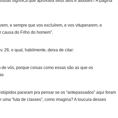
essoas significa que aprovava seus atos e atitudes? A página
rem, e sempre que vos excluírem, e vos vituperarem, e
r causa do Filho do homem”.
 26, o qual, habilmente, deixa de citar:
 de vós, porque coisas como essas são as que os
as
estúpidos pararam pra pensar se os “antepassados” aqui foram
er uma “luta de classes”, como imagina? A loucura desses