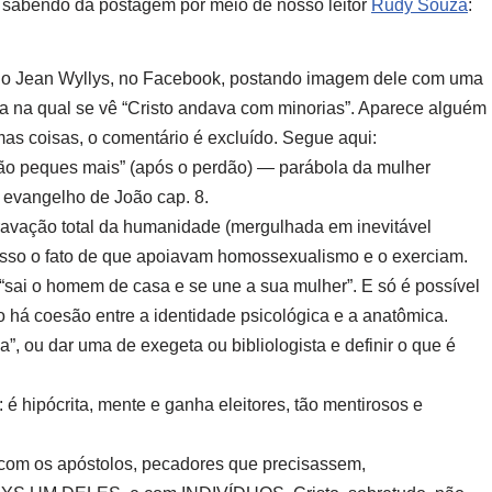
sabendo da postagem por meio de nosso leitor
Rudy Souza
:
o Jean Wyllys, no Facebook, postando imagem dele com uma
a na qual se vê “Cristo andava com minorias”. Aparece alguém
umas coisas, o comentário é excluído. Segue aqui:
não peques mais” (após o perdão) — parábola da mulher
, evangelho de João cap. 8.
ravação total da humanidade (mergulhada em inevitável
 isso o fato de que apoiavam homossexualismo e o exerciam.
“sai o homem de casa e se une a sua mulher”. E só é possível
 há coesão entre a identidade psicológica e a anatômica.
a”, ou dar uma de exegeta ou bibliologista e definir o que é
: é hipócrita, mente e ganha eleitores, tão mentirosos e
 com os apóstolos, pecadores que precisassem,