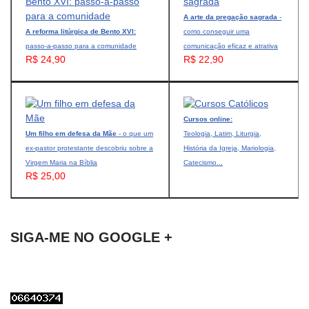
A arte da pregação sagrada
-
A reforma litúrgica de Bento XVI:
como conseguir uma
passo-a-passo para a comunidade
comunicação eficaz e atrativa
R$ 24,90
R$ 22,90
Cursos online:
Um filho em defesa da Mãe
- o que um
Teologia, Latim, Liturgia,
ex-pastor protestante descobriu sobre a
História da Igreja, Mariologia,
Virgem Maria na Bíblia
Catecismo...
R$ 25,00
SIGA-ME NO GOOGLE +