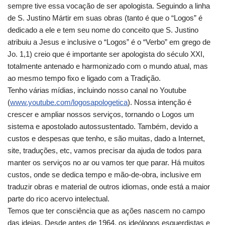
sempre tive essa vocação de ser apologista. Seguindo a linha
de S. Justino Mártir em suas obras (tanto é que o “Logos” é
dedicado a ele e tem seu nome do conceito que S. Justino
atribuiu a Jesus e inclusive o “Logos” é o “Verbo” em grego de
Jo. 1,1) creio que é importante ser apologista do século XXI,
totalmente antenado e harmonizado com o mundo atual, mas
ao mesmo tempo fixo e ligado com a Tradição.
Tenho várias mídias, incluindo nosso canal no Youtube
(
www.youtube.com/logosapologetica
). Nossa intenção é
crescer e ampliar nossos serviços, tornando o Logos um
sistema e apostolado autossustentado. Também, devido a
custos e despesas que tenho, e são muitas, dado a Internet,
site, traduções, etc, vamos precisar da ajuda de todos para
manter os serviços no ar ou vamos ter que parar. Há muitos
custos, onde se dedica tempo e mão-de-obra, inclusive em
traduzir obras e material de outros idiomas, onde está a maior
parte do rico acervo intelectual.
Temos que ter consciência que as ações nascem no campo
das ideias. Desde antes de 1964, os ideólogos esquerdistas e