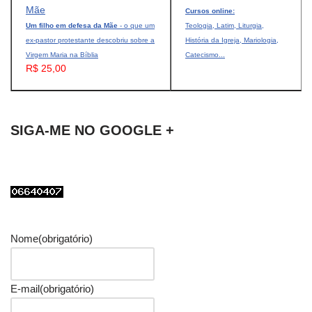
Cursos online:
Um filho em defesa da Mãe
- o que um
Teologia, Latim, Liturgia,
ex-pastor protestante descobriu sobre a
História da Igreja, Mariologia,
Virgem Maria na Bíblia
Catecismo...
R$ 25,00
SIGA-ME NO GOOGLE +
Nome
(obrigatório)
E-mail
(obrigatório)