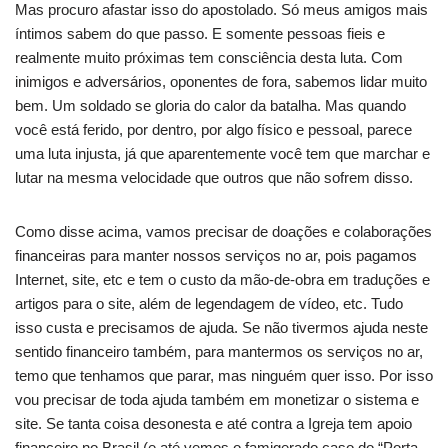
Mas procuro afastar isso do apostolado. Só meus amigos mais
íntimos sabem do que passo. E somente pessoas fieis e
realmente muito próximas tem consciência desta luta. Com
inimigos e adversários, oponentes de fora, sabemos lidar muito
bem. Um soldado se gloria do calor da batalha. Mas quando
você está ferido, por dentro, por algo físico e pessoal, parece
uma luta injusta, já que aparentemente você tem que marchar e
lutar na mesma velocidade que outros que não sofrem disso.
Como disse acima, vamos precisar de doações e colaborações
financeiras para manter nossos serviços no ar, pois pagamos
Internet, site, etc e tem o custo da mão-de-obra em traduções e
artigos para o site, além de legendagem de vídeo, etc. Tudo
isso custa e precisamos de ajuda. Se não tivermos ajuda neste
sentido financeiro também, para mantermos os serviços no ar,
temo que tenhamos que parar, mas ninguém quer isso. Por isso
vou precisar de toda ajuda também em monetizar o sistema e
site. Se tanta coisa desonesta e até contra a Igreja tem apoio
financeiro no Brasil (e até vemos o famigerado caso do “Porta