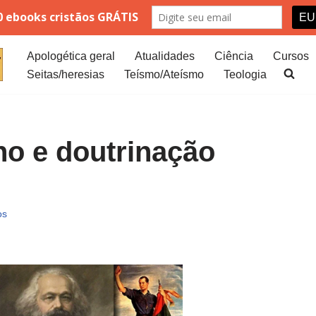
Apologética geral
Atualidades
Ciência
Cursos
Seitas/heresias
Teísmo/Ateísmo
Teologia
o e doutrinação
os