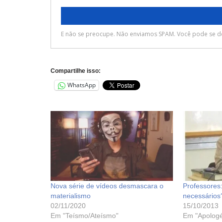
Compartilhe isso:
WhatsApp
Nova série de vídeos desmascara o
Professores
materialismo
necessários
02/11/2020
15/10/2013
Em "Teísmo/Ateísmo"
Em "Apologé