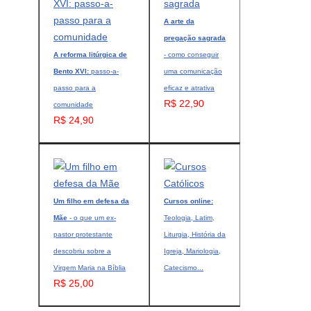
A arte da
pregação sagrada
A reforma litúrgica de
- como conseguir
Bento XVI:
passo-a-
uma comunicação
passo para a
eficaz e atrativa
R$ 22,90
comunidade
R$ 24,90
Um filho em defesa da
Cursos online:
Mãe
- o que um ex-
Teologia, Latim,
pastor protestante
Liturgia, História da
descobriu sobre a
Igreja, Mariologia,
Virgem Maria na Bíblia
Catecismo...
R$ 25,00