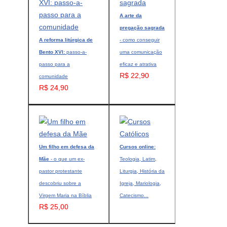
A arte da
pregação sagrada
A reforma litúrgica de
- como conseguir
Bento XVI:
passo-a-
uma comunicação
passo para a
eficaz e atrativa
R$ 22,90
comunidade
R$ 24,90
Um filho em defesa da
Cursos online:
Mãe
- o que um ex-
Teologia, Latim,
pastor protestante
Liturgia, História da
descobriu sobre a
Igreja, Mariologia,
Virgem Maria na Bíblia
Catecismo...
R$ 25,00