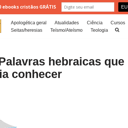
Apologética geral
Atualidades
Ciência
Cursos
Seitas/heresias
Teísmo/Ateísmo
Teologia
Palavras hebraicas que
ria conhecer