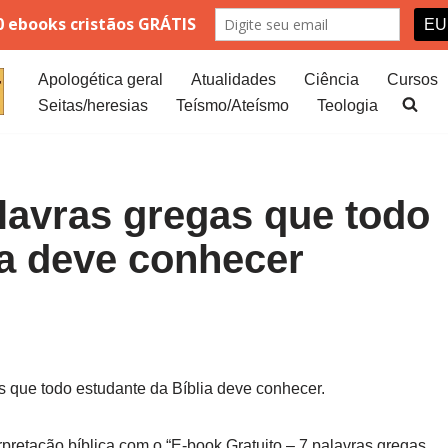
Apologética geral
Atualidades
Ciência
Cursos
Seitas/heresias
Teísmo/Ateísmo
Teologia
alavras gregas que todo
ia deve conhecer
s que todo estudante da Bíblia deve conhecer.
retação bíblica com o “E-book Gratuito – 7 palavras gregas