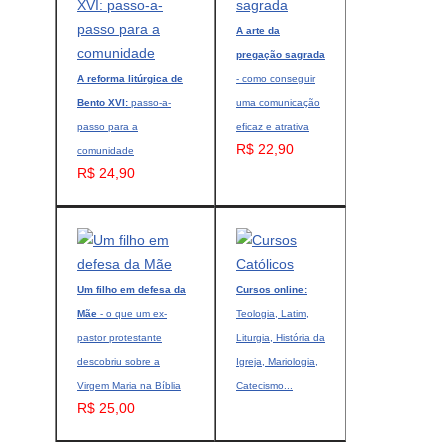
A arte da
pregação sagrada
A reforma litúrgica de
- como conseguir
Bento XVI:
passo-a-
uma comunicação
passo para a
eficaz e atrativa
R$ 22,90
comunidade
R$ 24,90
Um filho em defesa da
Cursos online:
Mãe
- o que um ex-
Teologia, Latim,
pastor protestante
Liturgia, História da
descobriu sobre a
Igreja, Mariologia,
Virgem Maria na Bíblia
Catecismo...
R$ 25,00