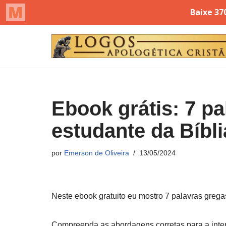
Pular
para
o
conteúdo
Ebook grátis: 7 p
estudante da Bíbl
por
Emerson de Oliveira
13/05/2024
Neste ebook gratuito eu mostro 7 palavras grega
Compreenda as abordagens corretas para a interp