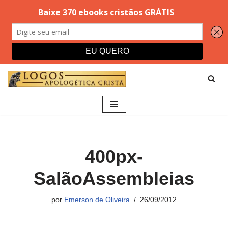
Pular
para
o
conteúdo
400px-
SalãoAssembleias
por
Emerson de Oliveira
26/09/2012