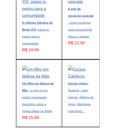
A arte da
pregação sagrada
A reforma litúrgica de
- como conseguir
Bento XVI:
passo-a-
uma comunicação
passo para a
eficaz e atrativa
R$ 22,90
comunidade
R$ 24,90
Um filho em defesa da
Cursos online:
Mãe
- o que um ex-
Teologia, Latim,
pastor protestante
Liturgia, História da
descobriu sobre a
Igreja, Mariologia,
Virgem Maria na Bíblia
Catecismo...
R$ 25,00