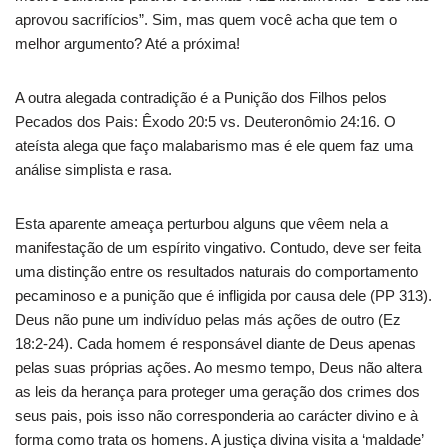
aprovou sacrifícios”. Sim, mas quem você acha que tem o
melhor argumento? Até a próxima!
A outra alegada contradição é a Punição dos Filhos pelos
Pecados dos Pais: Êxodo 20:5 vs. Deuteronômio 24:16. O
ateísta alega que faço malabarismo mas é ele quem faz uma
análise simplista e rasa.
Esta aparente ameaça perturbou alguns que vêem nela a
manifestação de um espírito vingativo. Contudo, deve ser feita
uma distinção entre os resultados naturais do comportamento
pecaminoso e a punição que é infligida por causa dele (PP 313).
Deus não pune um indivíduo pelas más ações de outro (Ez
18:2-24). Cada homem é responsável diante de Deus apenas
pelas suas próprias ações. Ao mesmo tempo, Deus não altera
as leis da herança para proteger uma geração dos crimes dos
seus pais, pois isso não corresponderia ao carácter divino e à
forma como trata os homens. A justiça divina visita a ‘maldade’