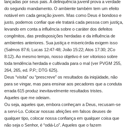
lançadas por seus pais. A delinquência juvenil prova a verdade
do segundo mandamento. O ambiente também tem um efeito
notável em cada geração jovem. Mas como Deus é bondoso e
justo, podemos confiar que ele tratará cada pessoa com justiça,
levando em conta a influência sobre o caráter dos defeitos
congênitos, das predisposições herdadas e da influência de
ambientes anteriores. Sua justiça e misericórdia exigem isso
(Salmos 87:6; Lucas 12:47-48; João 15:22; Atos 17:30; 2Co
8:12). Ao mesmo tempo, nosso objetivo é ser vitorioso sobre
toda tendência herdada e cultivada para o mal (ver PVGM 255,
264, 265, ed. P.P.; DTG 625).
Deus “visita” ou “prescreve” os resultados da iniqüidade, não
para se vingar, mas para ensinar aos pecadores que a conduta
errada 615 produz inevitavelmente resultados tristes.
Aqueles que me odeiam.
Ou seja, aqueles que, embora conheçam a Deus, recusam-se
a servi-Lo. Colocar nossas afeições em falsos deuses de
qualquer tipo, colocar nossa confiança em qualquer coisa que
não seja o Senhor, é “odiá-Lo”. Aqueles que o fazem