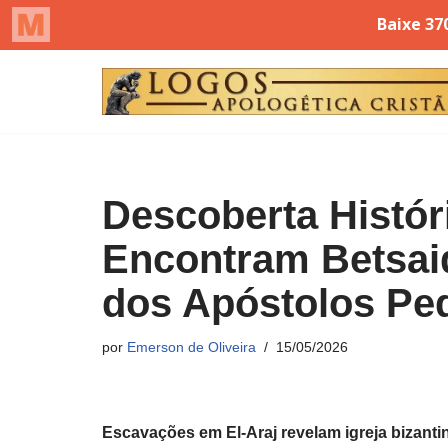
Pular
para
o
conteúdo
Descoberta Histór
Encontram Betsaid
dos Apóstolos Pe
por
Emerson de Oliveira
15/05/2026
Escavações em El-Araj revelam igreja bizanti