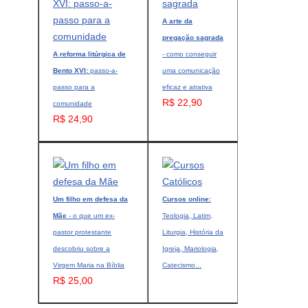
A arte da
pregação sagrada
A reforma litúrgica de
- como conseguir
Bento XVI:
passo-a-
uma comunicação
passo para a
eficaz e atrativa
R$ 22,90
comunidade
R$ 24,90
Um filho em defesa da
Cursos online:
Mãe
- o que um ex-
Teologia, Latim,
pastor protestante
Liturgia, História da
descobriu sobre a
Igreja, Mariologia,
Virgem Maria na Bíblia
Catecismo...
R$ 25,00