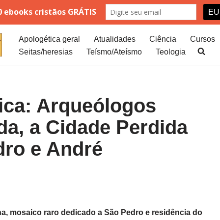
Apologética geral
Atualidades
Ciência
Cursos
Seitas/heresias
Teísmo/Ateísmo
Teologia
ica: Arqueólogos
a, a Cidade Perdida
dro e André
na, mosaico raro dedicado a São Pedro e residência do