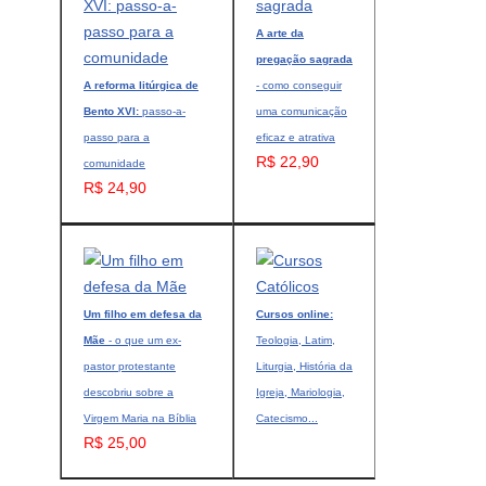
A arte da
pregação sagrada
A reforma litúrgica de
- como conseguir
Bento XVI:
passo-a-
uma comunicação
passo para a
eficaz e atrativa
R$ 22,90
comunidade
R$ 24,90
Um filho em defesa da
Cursos online:
Mãe
- o que um ex-
Teologia, Latim,
pastor protestante
Liturgia, História da
descobriu sobre a
Igreja, Mariologia,
Virgem Maria na Bíblia
Catecismo...
R$ 25,00