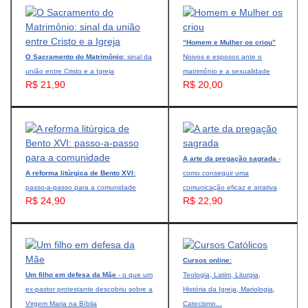
“Homem e Mulher os criou”
O Sacramento do Matrimônio
: sinal da
Noivos e esposos ante o
união entre Cristo e a Igreja
matrimônio e a sexualidade
R$ 21,90
R$ 20,00
A arte da pregação sagrada
-
A reforma litúrgica de Bento XVI:
como conseguir uma
passo-a-passo para a comunidade
comunicação eficaz e atrativa
R$ 24,90
R$ 22,90
Cursos online:
Um filho em defesa da Mãe
- o que um
Teologia, Latim, Liturgia,
ex-pastor protestante descobriu sobre a
História da Igreja, Mariologia,
Virgem Maria na Bíblia
Catecismo...