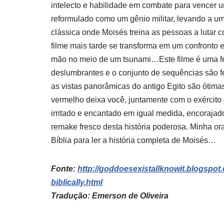
intelecto e habilidade em combate para vencer 
reformulado como um gênio militar, levando a um
clássica onde Moisés treina as pessoas a lutar 
filme mais tarde se transforma em um confront
mão no meio de um tsunami…Este filme é uma fe
deslumbrantes e o conjunto de sequências são fe
as vistas panorâmicas do antigo Egito são ótima
vermelho deixa você, juntamente com o exército
irritado e encantado em igual medida, encoraja
remake fresco desta história poderosa. Minha o
Bíblia para ler a história completa de Moisés…
Fonte:
http://goddoesexistallknowit.blogspo
biblically.html
Tradução: Emerson de Oliveira