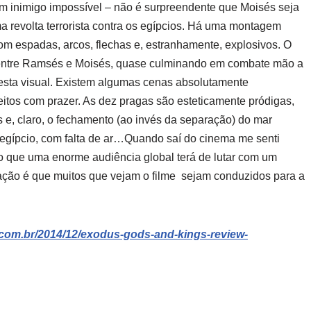
um inimigo impossível – não é surpreendente que Moisés seja
a revolta terrorista contra os egípcios. Há uma montagem
com espadas, arcos, flechas e, estranhamente, explosivos. O
o entre Ramsés e Moisés, quase culminando em combate mão a
sta visual. Existem algumas cenas absolutamente
itos com prazer. As dez pragas são esteticamente pródigas,
s e, claro, o fechamento (ao invés da separação) do mar
 egípcio, com falta de ar…Quando saí do cinema me senti
do que uma enorme audiência global terá de lutar com um
ração é que muitos que vejam o filme sejam conduzidos para a
t.com.br/2014/12/exodus-gods-and-kings-review-