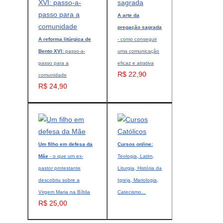
A arte da
pregação sagrada
A reforma litúrgica de
- como conseguir
Bento XVI:
passo-a-
uma comunicação
passo para a
eficaz e atrativa
R$ 22,90
comunidade
R$ 24,90
Um filho em defesa da
Cursos online:
Mãe
- o que um ex-
Teologia, Latim,
pastor protestante
Liturgia, História da
descobriu sobre a
Igreja, Mariologia,
Virgem Maria na Bíblia
Catecismo...
R$ 25,00