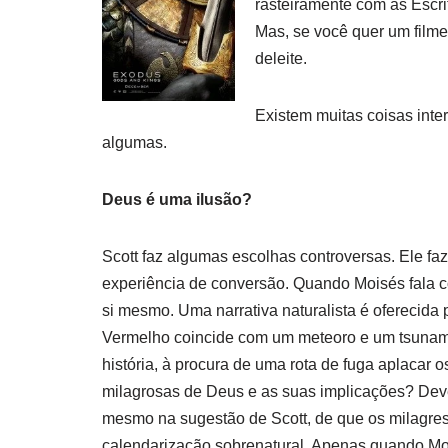
rasteiramente com as Escrit
Mas, se você quer um filme 
deleite.
Existem muitas coisas inte
algumas.
Deus é uma ilusão?
Scott faz algumas escolhas controversas. Ele fa
experiência de conversão. Quando Moisés fala c
si mesmo. Uma narrativa naturalista é oferecida
Vermelho coincide com um meteoro e um tsunami r
história, à procura de uma rota de fuga aplacar o
milagrosas de Deus e as suas implicações? De
mesmo na sugestão de Scott, de que os milagres
calendarização sobrenatural. Apenas quando Mois