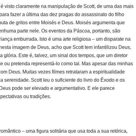
 é visto claramente na manipulação de Scott, de uma das mais
para fazer a última das dez pragas do assassinato do filho
puta de gritos entre Moisés e Deus. Moisés argumenta que
nenhuma parte nele. Os eventos da Páscoa, portanto, são
iança emburrada. Isto é uma arte religiosa – um disparate na
as nesta imagem de Deus, acho que Scott tem infantilizou Deus,
lória. Este é, talvez, um sinal dos tempos, que um diretor
te ou pretenda representá-lo como tal. Mas apesar das minhas
m Deus. Muitas vezes filmes retrataram a espiritualidade
 serenidade. Scott leu o suficiente do livro do Êxodo e os
eus pode ser elevado e argumentativo. E ele parece
ectativas ou tradições.
omântico – uma figura solitária que usa toda a sua retórica,