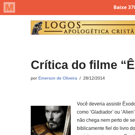
Pular
para
o
conteúdo
Crítica do filme “
por
Emerson de Oliveira
28/12/2014
Você deveria assistir Êxod
como ‘Gladiador’ ou ‘Alien’
não chega nem perto de ser
biblicamente fiel do livro 