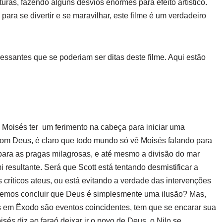
uras, fazendo alguns desvios enormes para efeito artístico.
para se divertir e se maravilhar, este filme é um verdadeiro
ressantes que se poderiam ser ditas deste filme. Aqui estão
z Moisés ter um ferimento na cabeça para iniciar uma
om Deus, é claro que todo mundo só vê Moisés falando para
 para as pragas milagrosas, e até mesmo a divisão do mar
esultante. Será que Scott está tentando desmistificar a
s críticos ateus, ou está evitando a verdade das intervenções
vemos concluir que Deus é simplesmente uma ilusão? Mas,
 em Êxodo são eventos coincidentes, tem que se encarar sua
és diz ao faraó deixar ir o povo de Deus, o Nilo se