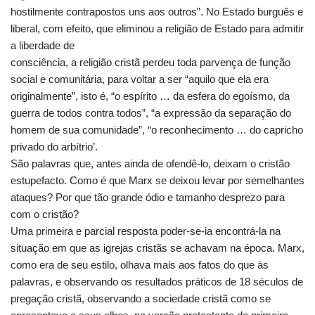
hostilmente contrapostos uns aos outros”. No Estado burguês e
liberal, com efeito, que eliminou a religião de Estado para admitir
a liberdade de
consciência, a religião cristã perdeu toda parvença de função
social e comunitária, para voltar a ser “aquilo que ela era
originalmente”, isto é, “o espírito … da esfera do egoísmo, da
guerra de todos contra todos”, “a expressão da separação do
homem de sua comunidade”, “o reconhecimento … do capricho
privado do arbítrio’.
São palavras que, antes ainda de ofendê-lo, deixam o cristão
estupefacto. Como é que Marx se deixou levar por semelhantes
ataques? Por que tão grande ódio e tamanho desprezo para
com o cristão?
Uma primeira e parcial resposta poder-se-ia encontrá-la na
situação em que as igrejas cristãs se achavam na época. Marx,
como era de seu estilo, olhava mais aos fatos do que às
palavras, e observando os resultados práticos de 18 séculos de
pregação cristã, observando a sociedade cristã como se