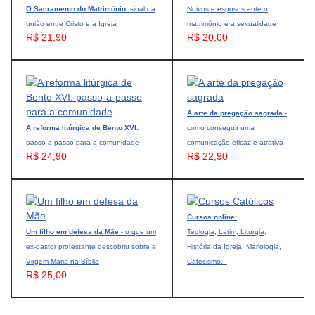
O Sacramento do Matrimônio
: sinal da
Noivos e esposos ante o
união entre Cristo e a Igreja
matrimônio e a sexualidade
R$ 21,90
R$ 20,00
A arte da pregação sagrada
-
A reforma litúrgica de Bento XVI:
como conseguir uma
passo-a-passo para a comunidade
comunicação eficaz e atrativa
R$ 24,90
R$ 22,90
Cursos online:
Um filho em defesa da Mãe
- o que um
Teologia, Latim, Liturgia,
ex-pastor protestante descobriu sobre a
História da Igreja, Mariologia,
Virgem Maria na Bíblia
Catecismo...
R$ 25,00