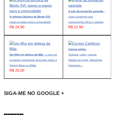
A arte da pregação sagrada
-
A reforma litúrgica de Bento XVI:
como conseguir uma
passo-a-passo para a comunidade
comunicação eficaz e atrativa
R$ 24,90
R$ 22,90
Cursos online:
Um filho em defesa da Mãe
- o que um
Teologia, Latim, Liturgia,
ex-pastor protestante descobriu sobre a
História da Igreja, Mariologia,
Virgem Maria na Bíblia
Catecismo...
R$ 25,00
SIGA-ME NO GOOGLE +