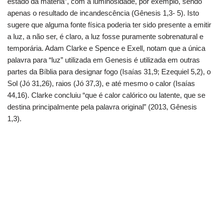
estado da matéria”, com a luminosidade, por exemplo, sendo
apenas o resultado de incandescência (Gênesis 1,3- 5).
Isto
sugere que alguma fonte física poderia ter sido presente a emitir
a luz, a não ser, é claro, a luz fosse puramente sobrenatural e
temporária.
Adam Clarke e Spence e Exell, notam que a única
palavra para “luz” utilizada em Genesis é utilizada em outras
partes da Bíblia para designar fogo (Isaías 31,9; Ezequiel 5,2), o
Sol (Jó 31,26), raios (Jó 37,3), e até mesmo o calor (Isaías
44,16).
Clarke concluiu “que é calor calórico ou latente, que se
destina principalmente pela palavra original” (2013, Gênesis
1,3).