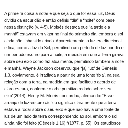
A primeira coisa a notar é que seja o que for essa luz, Deus
dividiu da escuridão e então definiu “dia” e “noite” com base
nessa distinção (v. 4-5).
Moisés destaca que “a tarde e a
manhã” estavam em vigor no final do primeiro dia, embora o sol
ainda não tinha sido criado.
Aparentemente, a luz era direcional
e fixa, como a luz do Sol, permitindo um período de luz por dia e
um período escuro para a noite, à medida em que a Terra girava
sobre seu eixo como faz atualmente, permitindo também a noite
e manhã.
Wayne Jackson observou que “[a] ‘luz’ de Gênesis
1,3, obviamente, é irradiada a partir de uma fonte ‘fixa’, na sua
relação com a terra, na medida em que facilitou o acordo de
claro-escuro, conforme o orbe primitivo rodado sobre seu
eixo”(2014).
Henry M. Morris concordou, afirmando: “Esse
arranjo de luz-escuro cíclico significa claramente que a terra
estava a rodar sobre o seu eixo e que não havia uma fonte de
luz de um lado da terra correspondendo ao sol, embora o sol
ainda não foi feito (Gênesis 1,16) “(1977, p. 55).
Os estudiosos