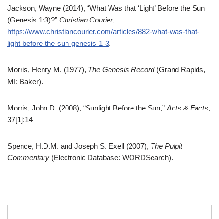
Jackson, Wayne (2014), “What Was that ‘Light’ Before the Sun
(Genesis 1:3)?”
Christian Courier
,
https://www.christiancourier.com/articles/882-what-was-that-
light-before-the-sun-genesis-1-3
.
Morris, Henry M. (1977),
The Genesis Record
(Grand Rapids,
MI: Baker).
Morris, John D. (2008), “Sunlight Before the Sun,”
Acts & Facts
,
37[1]:14
Spence, H.D.M. and Joseph S. Exell (2007),
The Pulpit
Commentary
(Electronic Database: WORDSearch).