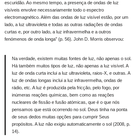
escuridão.
Ao mesmo tempo, a presença de ondas de luz
visíveis envolve necessariamente todo o espectro
electromagnético.
Além das ondas de luz visível estão, por um
lado, a luz ultravioleta e todas as outras radiações de ondas
curtas e, por outro lado, a luz infravermelha e a outros
fenómenos de onda longa” (p. 56).
John D. Morris observou:
Na verdade, existem muitas fontes de luz, não apenas o sol.
Há também muitos tipos de luz, não apenas a luz visível.
A
l
uz de onda curta inclui a luz ultravioleta, raios-X, e outras.
A
l
uz de ondas longas inclui a luz infravermelha, ondas de
rádio, etc. A luz é produzida pela fricção, pelo fogo, por
inúmeras reações químicas, bem como as reações
nucleares de fissão e fusão atómicas, que é o que nós
pensamos que está ocorrendo no sol.
Deus tinha na ponta
de seus dedos muitas opções para cumprir Seus
propósitos.
A luz não exigiu automaticamente o sol (2008, p.
14).