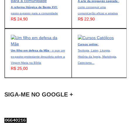
A arte da pregação sagrada
-
A reforma litúrgica de Bento XVI:
como conseguir uma
passo-a-passo para a comunidade
comunicação eficaz e atrativa
R$ 24,90
R$ 22,90
Cursos online:
Um filho em defesa da Mãe
- o que um
Teologia, Latim, Liturgia,
ex-pastor protestante descobriu sobre a
História da Igreja, Mariologia,
Virgem Maria na Bíblia
Catecismo...
R$ 25,00
SIGA-ME NO GOOGLE +