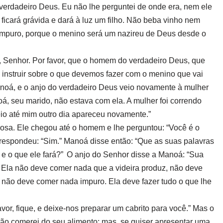
 verdadeiro Deus. Eu não lhe perguntei de onde era, nem ele
icará grávida e dará à luz um filho. Não beba vinho nem
 impuro, porque o menino será um nazireu de Deus desde o
, Senhor. Por favor, que o homem do verdadeiro Deus, que
instruir sobre o que devemos fazer com o menino que vai
noá, e o anjo do verdadeiro Deus veio novamente à mulher
, seu marido, não estava com ela. A mulher foi correndo
io até mim outro dia apareceu novamente.”
osa. Ele chegou até o homem e lhe perguntou: “Você é o
espondeu: “Sim.” Manoá disse então: “Que as suas palavras
e o que ele fará?” O anjo do Senhor disse a Manoá: “Sua
. Ela não deve comer nada que a videira produz, não deve
e não deve comer nada impuro. Ela deve fazer tudo o que lhe
vor, fique, e deixe-nos preparar um cabrito para você.” Mas o
não comerei do seu alimento; mas, se quiser apresentar uma