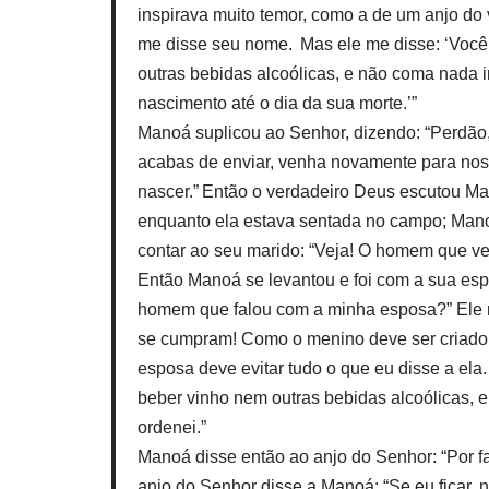
inspirava muito temor, como a de um anjo do
me disse seu nome. Mas ele me disse: ‘Você f
outras bebidas alcoólicas, e não coma nada
nascimento até o dia da sua morte.’”
Manoá suplicou ao Senhor, dizendo: “Perdão
acabas de enviar, venha novamente para nos 
nascer.” Então o verdadeiro Deus escutou Ma
enquanto ela estava sentada no campo; Manoá
contar ao seu marido: “Veja! O homem que ve
Então Manoá se levantou e foi com a sua esp
homem que falou com a minha esposa?” Ele r
se cumpram! Como o menino deve ser criado 
esposa deve evitar tudo o que eu disse a ela
beber vinho nem outras bebidas alcoólicas, 
ordenei.”
Manoá disse então ao anjo do Senhor: “Por fa
anjo do Senhor disse a Manoá: “Se eu ficar, 