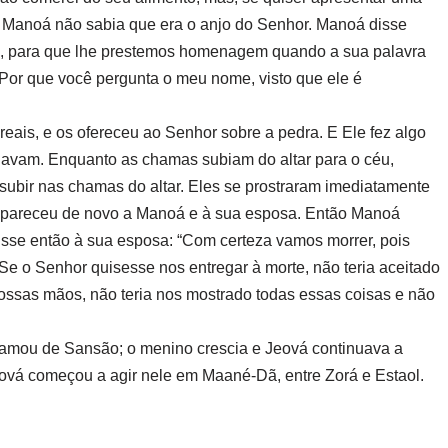
” Manoá não sabia que era o anjo do Senhor. Manoá disse
e, para que lhe prestemos homenagem quando a sua palavra
“Por que você pergunta o meu nome, visto que ele é
reais, e os ofereceu ao Senhor sobre a pedra. E Ele fez algo
avam. Enquanto as chamas subiam do altar para o céu,
ubir nas chamas do altar. Eles se prostraram imediatamente
o apareceu de novo a Manoá e à sua esposa. Então Manoá
sse então à sua esposa: “Com certeza vamos morrer, pois
Se o Senhor quisesse nos entregar à morte, não teria aceitado
nossas mãos, não teria nos mostrado todas essas coisas e não
 chamou de Sansão; o menino crescia e Jeová continuava a
eová começou a agir nele em Maané-Dã, entre Zorá e Estaol.