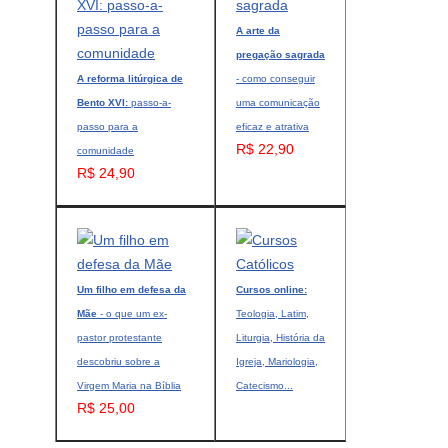
A arte da
pregação sagrada
A reforma litúrgica de
- como conseguir
Bento XVI:
passo-a-
uma comunicação
passo para a
eficaz e atrativa
R$ 22,90
comunidade
R$ 24,90
Um filho em defesa da
Cursos online:
Mãe
- o que um ex-
Teologia, Latim,
pastor protestante
Liturgia, História da
descobriu sobre a
Igreja, Mariologia,
Virgem Maria na Bíblia
Catecismo...
R$ 25,00