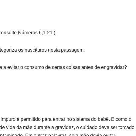
 consulte Números 6,1-21 ).
tegoriza os nascituros nesta passagem.
 a evitar o consumo de certas coisas antes de engravidar?
o impuro é permitido para entrar no sistema do bebê. E como o
 de vida da mãe durante a gravidez, o cuidado deve ser tomado
ntaminado. Em outras palavras, se a mãe devia evitar