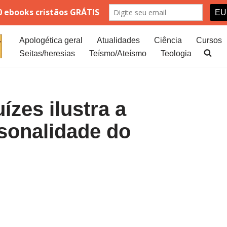
Apologética geral
Atualidades
Ciência
Cursos
Seitas/heresias
Teísmo/Ateísmo
Teologia
ízes ilustra a
sonalidade do