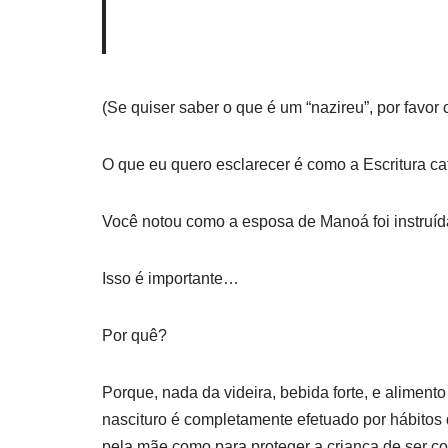
(Se quiser saber o que é um “nazireu”, por favor
O que eu quero esclarecer é como a Escritura ca
Você notou como a esposa de Manoá foi instruída
Isso é importante…
Por quê?
Porque, nada da videira, bebida forte, e aliment
nascituro é completamente efetuado por hábitos
pela mãe como para proteger a criança de ser co