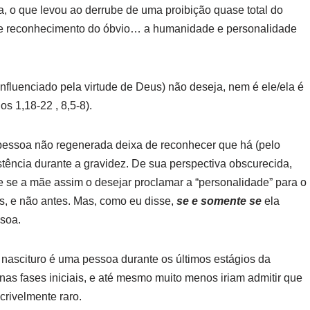
, o que levou ao derrube de uma proibição quase total do
ta de reconhecimento do óbvio… a humanidade e personalidade
nfluenciado pela virtude de Deus) não deseja, nem é ele/ela é
s 1,18-22 , 8,5-8).
pessoa não regenerada deixa de reconhecer que há (pelo
ência durante a gravidez. De sua perspectiva obscurecida,
e se a mãe assim o desejar proclamar a “personalidade” para o
dos, e não antes. Mas, como eu disse,
se e somente se
ela
ssoa.
nascituro é uma pessoa durante os últimos estágios da
nas fases iniciais, e até mesmo muito menos iriam admitir que
crivelmente raro.