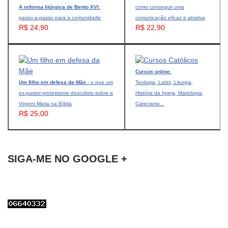
A reforma litúrgica de Bento XVI:
como conseguir uma
passo-a-passo para a comunidade
comunicação eficaz e atrativa
R$ 24,90
R$ 22,90
Cursos online:
Um filho em defesa da Mãe
- o que um
Teologia, Latim, Liturgia,
ex-pastor protestante descobriu sobre a
História da Igreja, Mariologia,
Virgem Maria na Bíblia
Catecismo...
R$ 25,00
SIGA-ME NO GOOGLE +