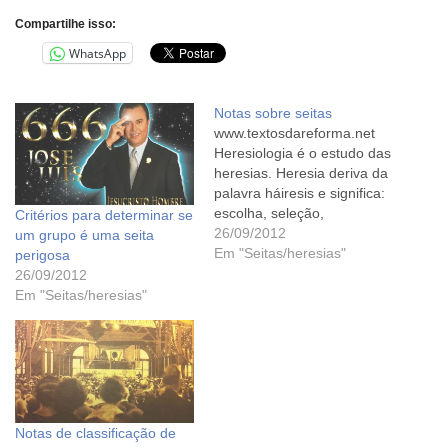
Compartilhe isso:
WhatsApp
Notas sobre seitas
www.textosdareforma.net
Heresiologia é o estudo das
heresias. Heresia deriva da
palavra háiresis e significa:
escolha, seleção,
Critérios para determinar se
preferência. Daí surgiu a
26/09/2012
um grupo é uma seita
palavra seita (latim secta –
Em "Seitas/heresias"
perigosa
doutrina ou sistema que
26/09/2012
diverge da opinião geral e é
Em "Seitas/heresias"
seguido por muitos), por
efeito de semântica. Do
ponto de vista cristão,
heresia é o…
Notas de classificação de