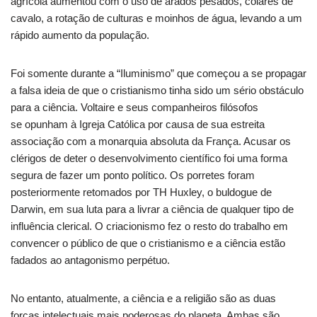
agrícola aumentou com o uso de arados pesados, colares de
cavalo, a rotação de culturas e moinhos de água, levando a um
rápido aumento da população.
Foi somente durante a “Iluminismo” que começou a se propagar
a falsa ideia de que o cristianismo tinha sido um sério obstáculo
para a ciência. Voltaire e seus companheiros filósofos
se opunham à Igreja Católica por causa de sua estreita
associação com a monarquia absoluta da França. Acusar os
clérigos de deter o desenvolvimento científico foi uma forma
segura de fazer um ponto político.
Os porretes foram
posteriormente retomados por TH Huxley, o buldogue de
Darwin, em sua luta para a livrar a ciência de qualquer tipo de
influência clerical. O c
riacionismo fez o resto do trabalho em
convencer o público de que o cristianismo e a ciência estão
fadados ao antagonismo perpétuo.
No entanto, atualmente, a ciência e a religião são as duas
forças intelectuais mais poderosas do planeta. Ambas são