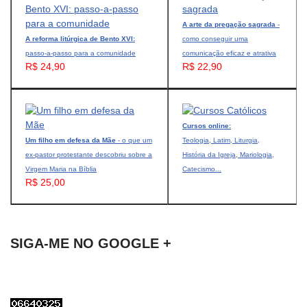
A arte da pregação sagrada
-
A reforma litúrgica de Bento XVI:
como conseguir uma
passo-a-passo para a comunidade
comunicação eficaz e atrativa
R$ 24,90
R$ 22,90
Cursos online:
Um filho em defesa da Mãe
- o que um
Teologia, Latim, Liturgia,
ex-pastor protestante descobriu sobre a
História da Igreja, Mariologia,
Virgem Maria na Bíblia
Catecismo...
R$ 25,00
SIGA-ME NO GOOGLE +