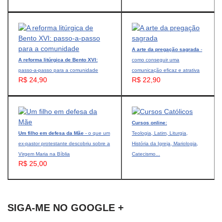
A arte da pregação sagrada
-
A reforma litúrgica de Bento XVI:
como conseguir uma
passo-a-passo para a comunidade
comunicação eficaz e atrativa
R$ 24,90
R$ 22,90
Cursos online:
Um filho em defesa da Mãe
- o que um
Teologia, Latim, Liturgia,
ex-pastor protestante descobriu sobre a
História da Igreja, Mariologia,
Virgem Maria na Bíblia
Catecismo...
R$ 25,00
SIGA-ME NO GOOGLE +