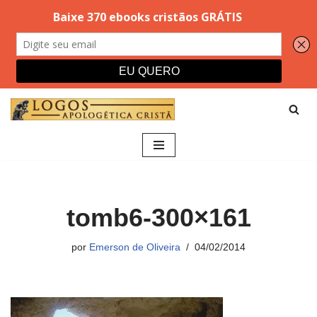
Pular
para
o
conteúdo
tomb6-300×161
por
Emerson de Oliveira
04/02/2014