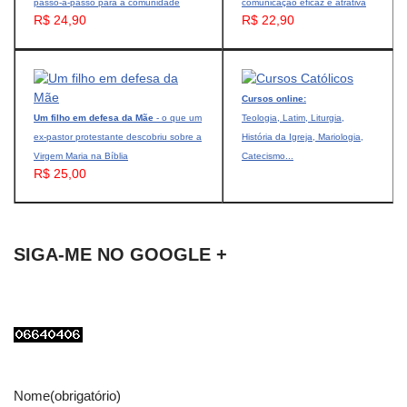
passo-a-passo para a comunidade
comunicação eficaz e atrativa
R$ 24,90
R$ 22,90
Cursos online:
Um filho em defesa da Mãe
- o que um
Teologia, Latim, Liturgia,
ex-pastor protestante descobriu sobre a
História da Igreja, Mariologia,
Virgem Maria na Bíblia
Catecismo...
R$ 25,00
SIGA-ME NO GOOGLE +
Nome
(obrigatório)