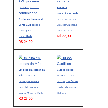
A arte da
pregação sagrada
A reforma litúrgica de
- como conseguir
Bento XVI:
passo-a-
uma comunicação
passo para a
eficaz e atrativa
R$ 22,90
comunidade
R$ 24,90
Um filho em defesa da
Cursos online:
Mãe
- o que um ex-
Teologia, Latim,
pastor protestante
Liturgia, História da
descobriu sobre a
Igreja, Mariologia,
Virgem Maria na Bíblia
Catecismo...
R$ 25,00