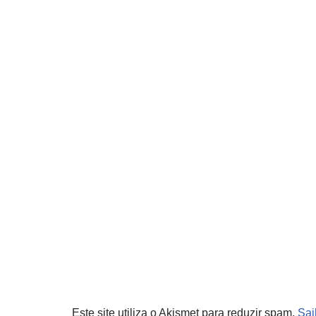
Este site utiliza o Akismet para reduzir spam.
Sai