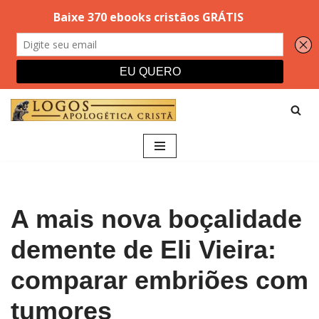
Pular
para
o
conteúdo
A mais nova boçalidade
demente de Eli Vieira:
comparar embriões com
tumores