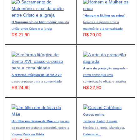
“Homem e Mulher os criou”
O Sacramento do Matrimônio
: sinal da
Noivos e esposos ante o
união entre Cristo e a Igreja
matrimônio e a sexualidade
R$ 21,90
R$ 20,00
A arte da pregação sagrada
-
A reforma litúrgica de Bento XVI:
como conseguir uma
passo-a-passo para a comunidade
comunicação eficaz e atrativa
R$ 24,90
R$ 22,90
Cursos online:
Um filho em defesa da Mãe
- o que um
Teologia, Latim, Liturgia,
ex-pastor protestante descobriu sobre a
História da Igreja, Mariologia,
Virgem Maria na Bíblia
Catecismo...