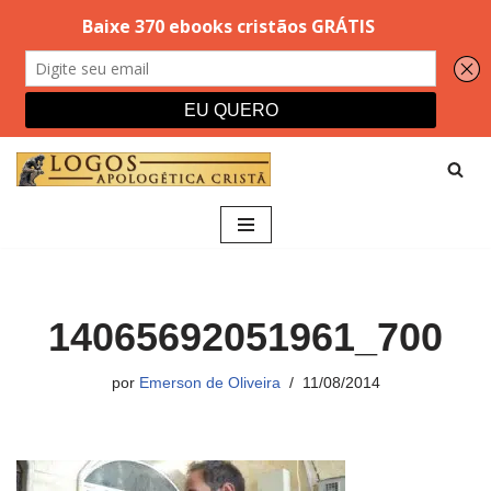
Pular
para
o
conteúdo
14065692051961_700
por
Emerson de Oliveira
11/08/2014