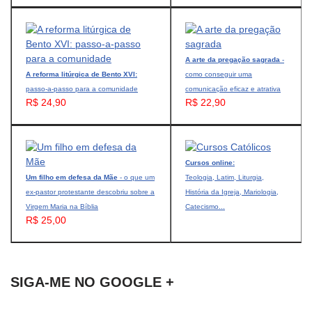
A arte da pregação sagrada
-
A reforma litúrgica de Bento XVI:
como conseguir uma
passo-a-passo para a comunidade
comunicação eficaz e atrativa
R$ 24,90
R$ 22,90
Cursos online:
Um filho em defesa da Mãe
- o que um
Teologia, Latim, Liturgia,
ex-pastor protestante descobriu sobre a
História da Igreja, Mariologia,
Virgem Maria na Bíblia
Catecismo...
R$ 25,00
SIGA-ME NO GOOGLE +