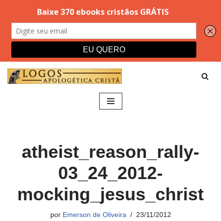
Pular
para
o
conteúdo
atheist_reason_rally-
03_24_2012-
mocking_jesus_christ
por
Emerson de Oliveira
23/11/2012