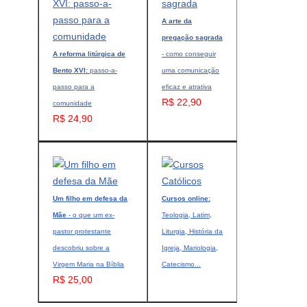
A arte da
pregação sagrada
A reforma litúrgica de
- como conseguir
Bento XVI:
passo-a-
uma comunicação
passo para a
eficaz e atrativa
R$ 22,90
comunidade
R$ 24,90
Um filho em defesa da
Cursos online:
Mãe
- o que um ex-
Teologia, Latim,
pastor protestante
Liturgia, História da
descobriu sobre a
Igreja, Mariologia,
Virgem Maria na Bíblia
Catecismo...
R$ 25,00