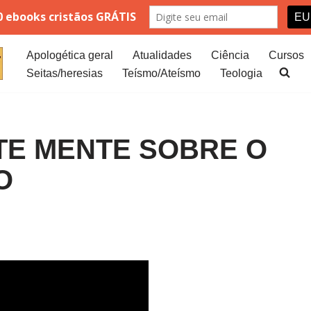
Apologética geral
Atualidades
Ciência
Cursos
Seitas/heresias
Teísmo/Ateísmo
Teologia
NTE MENTE SOBRE O
O