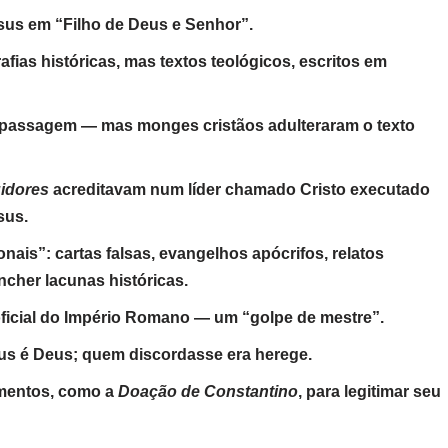
sus em “Filho de Deus e Senhor”.
fias históricas, mas textos teológicos, escritos em
e passagem — mas monges cristãos adulteraram o texto
idores
acreditavam num líder chamado Cristo executado
sus.
onais”: cartas falsas, evangelhos apócrifos, relatos
cher lacunas históricas.
o oficial do Império Romano — um “golpe de mestre”.
esus é Deus; quem discordasse era herege.
cumentos, como a
Doação de Constantino
, para legitimar seu