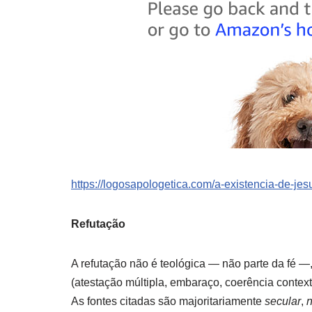
https://logosapologetica.com/a-existencia-de-jesus
Refutação
A refutação não é teológica — não parte da fé 
(atestação múltipla, embaraço, coerência contex
As fontes citadas são majoritariamente
secular
,
n