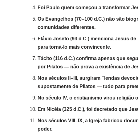
Foi Paulo quem começou a transformar Je
Os Evangelhos (70–100 d.C.) não são biogra
comunidades diferentes.
Flávio Josefo (93 d.C.) menciona Jesus d
para torná-lo mais convincente.
Tácito (116 d.C.) confirma apenas que
segu
por Pilatos — não prova a existência de Je
Nos séculos II–III, surgiram “lendas devoci
supostamente de Pilatos — tudo para preen
No século IV, o cristianismo virou religiã
Em Nicéia (325 d.C.), foi decretado que J
Nos séculos VIII–IX, a Igreja fabricou do
poder.