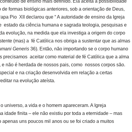
onteúdo de ensino mais definido. Ela aceita a possibilidade
de formas biológicas anteriores, sob a orientação de Deus,
apa Pio XII declarou que “ A autoridade de ensino da Igreja
e estado da ciência humana e sagrada teologia, pesquisas e
a evolução, na medida que ela investiga a origem do corpo
tente (mas) a fé Católica nos obriga a sustentar que as almas
mani Generis
36). Então, não importando se o corpo humano
s precisamos aceitar como material de fé Católica que a alma
, e não é herdada de nossos pais, como nossos corpos são.
special e na criação desenvolvida em relação a certas
ditar na evolução ateísta.
o universo, a vida e o homem apareceram. A Igreja
 idade finita – ele não existiu por toda a eternidade – mas
do apenas uns poucos mil anos ou se foi criado a muitos