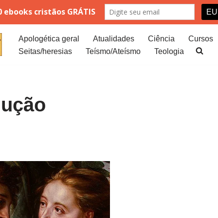
Apologética geral
Atualidades
Ciência
Cursos
Seitas/heresias
Teísmo/Ateísmo
Teologia
lução