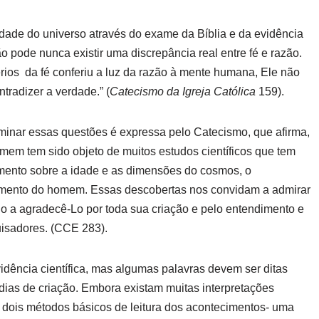
idade do universo através do exame da Bíblia e da evidência
ão pode nunca existir uma discrepância real entre fé e razão.
os da fé conferiu a luz da razão à mente humana, Ele não
radizer a verdade.” (
Catecismo da Igreja Católica
159).
xaminar essas questões é expressa pelo Catecismo, que afirma,
omem tem sido objeto de muitos estudos científicos que tem
mento sobre a idade e as dimensões do cosmos, o
imento do homem. Essas descobertas nos convidam a admirar
o a agradecê-Lo por toda sua criação e pelo entendimento e
uisadores. (CCE 283).
vidência científica, mas algumas palavras devem ser ditas
 dias de criação. Embora existam muitas interpretações
dois métodos básicos de leitura dos acontecimentos- uma