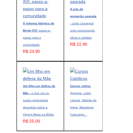
A arte da
pregação sagrada
A reforma litúrgica de
- como conseguir
Bento XVI:
passo-a-
uma comunicação
passo para a
eficaz e atrativa
R$ 22,90
comunidade
R$ 24,90
Um filho em defesa da
Cursos online:
Mãe
- o que um ex-
Teologia, Latim,
pastor protestante
Liturgia, História da
descobriu sobre a
Igreja, Mariologia,
Virgem Maria na Bíblia
Catecismo...
R$ 25,00