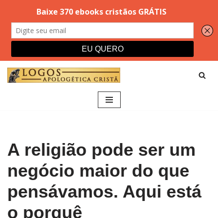
Pular
para
o
conteúdo
A religião pode ser um
negócio maior do que
pensávamos. Aqui está
o porquê