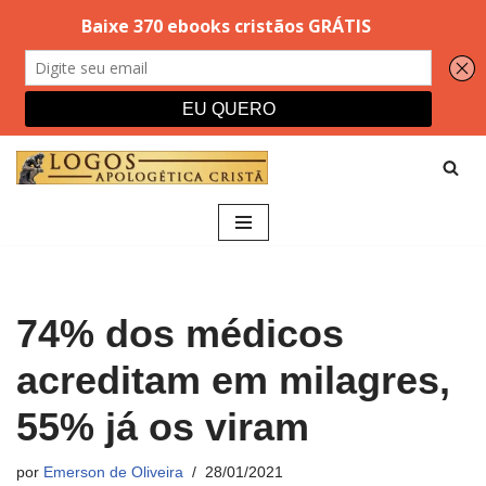
Pular
para
o
conteúdo
74% dos médicos
acreditam em milagres,
55% já os viram
por
Emerson de Oliveira
28/01/2021