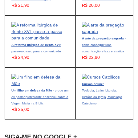
R$ 21,90
R$ 20,00
A arte da pregação sagrada
-
A reforma litúrgica de Bento XVI:
como conseguir uma
passo-a-passo para a comunidade
comunicação eficaz e atrativa
R$ 24,90
R$ 22,90
Cursos online:
Um filho em defesa da Mãe
- o que um
Teologia, Latim, Liturgia,
ex-pastor protestante descobriu sobre a
História da Igreja, Mariologia,
Virgem Maria na Bíblia
Catecismo...
R$ 25,00
SIGA-ME NO GOOGLE +