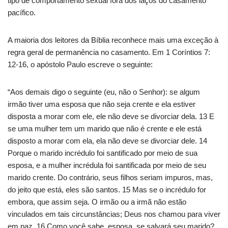
tipo de comportamento sexual fora dos laços do casamento
pacífico.
A maioria dos leitores da Bíblia reconhece mais uma exceção à
regra geral de permanência no casamento. Em 1 Coríntios 7:
12-16, o apóstolo Paulo escreve o seguinte:
“Aos demais digo o seguinte (eu, não o Senhor): se algum
irmão tiver uma esposa que não seja crente e ela estiver
disposta a morar com ele, ele não deve se divorciar dela. 13 E
se uma mulher tem um marido que não é crente e ele está
disposto a morar com ela, ela não deve se divorciar dele. 14
Porque o marido incrédulo foi santificado por meio de sua
esposa, e a mulher incrédula foi santificada por meio de seu
marido crente. Do contrário, seus filhos seriam impuros, mas,
do jeito que está, eles são santos. 15 Mas se o incrédulo for
embora, que assim seja. O irmão ou a irmã não estão
vinculados em tais circunstâncias; Deus nos chamou para viver
em paz. 16 Como você sabe, esposa, se salvará seu marido?